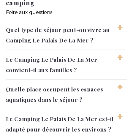
camping
Foire aux questions
Quel type de séjour peut-on vivre au
Camping Le Palais De La Mer ?
Le séjour peut être familial, aquatique ou
Le Camping Le Palais De La Mer
plus reposant selon les envies. On peut
convient-il aux familles ?
alterner facilement baignade, loisirs, sorties et
moments plus calmes.
Oui, l’ambiance, les espaces aquatiques et les
Quelle place occupent les espaces
loisirs disponibles permettent aux familles de
aquatiques dans le séjour ?
profiter d’un séjour agréable. Les enfants
comme les adultes peuvent trouver leur
rythme facilement.
Ils deviennent un repère important dans la
Le Camping Le Palais De La Mer est-il
journée, entre jeux, détente et baignade.
adapté pour découvrir les environs ?
L’eau apporte une vraie dynamique aux