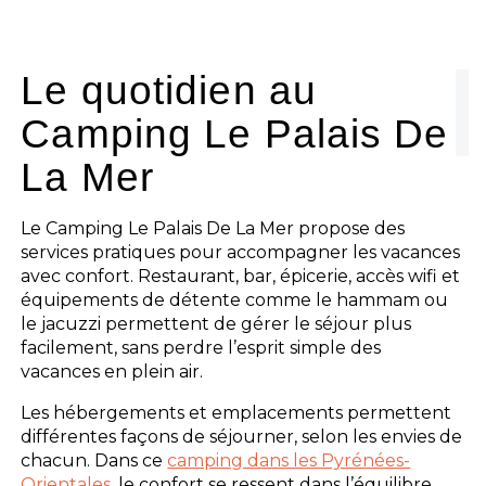
Le camping
L'espace Aquatique
Le quotidien au
Camping Le Palais De
Les activités
La Mer
Les infos pratiques
Le Camping Le Palais De La Mer propose des
services pratiques pour accompagner les vacances
avec confort. Restaurant, bar, épicerie, accès wifi et
équipements de détente comme le hammam ou
le jacuzzi permettent de gérer le séjour plus
facilement, sans perdre l’esprit simple des
vacances en plein air.
Les hébergements et emplacements permettent
différentes façons de séjourner, selon les envies de
chacun. Dans ce
camping dans les Pyrénées-
Orientales
, le confort se ressent dans l’équilibre