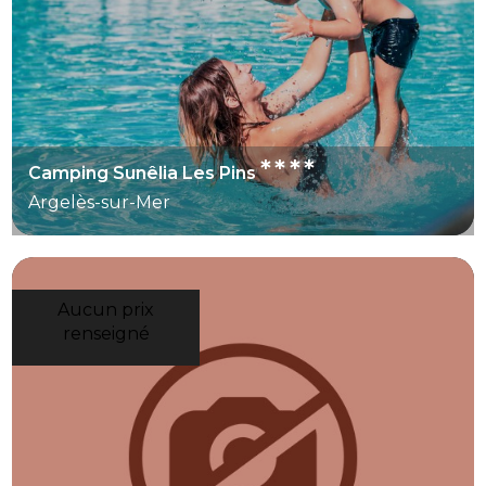
****
Camping Sunêlia Les Pins
Argelès-sur-Mer
Aucun prix
renseigné