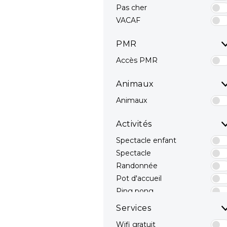
Pas cher
VACAF
PMR
Accès PMR
Animaux
Animaux
Activités
Spectacle enfant
Spectacle
Randonnée
Pot d'accueil
Ping pong
Terrain Multisport
Services
Pêche
Wifi gratuit