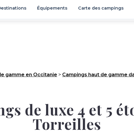
estinations
Équipements
Carte des campings
de gamme en Occitanie
>
Campings haut de gamme dan
s de luxe 4 et 5 ét
Torreilles