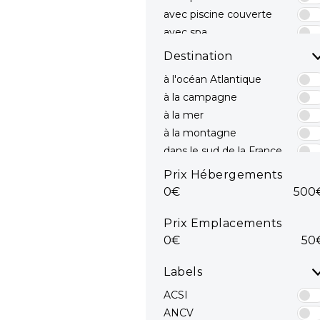
avec piscine couverte
avec spa
avec toboggans
Destination
à l'océan Atlantique
à la campagne
à la mer
à la montagne
dans le sud de la France
dans le Sud est
Prix Hébergements
dans le Sud ouest
0€
500
en bord de mer
mediterranee
Prix Emplacements
en Méditerranée
0€
50
Océan Atlantique
sur la côte Atlantique
Labels
sur la Côte d'Azur
ACSI
ANCV