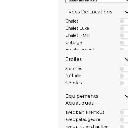
Types De Locations
Chalet
Chalet Luxe
Chalet PMR
Cottage
Emplacement
Emplacements avec
Etoiles
sanitaires privés
3 étoiles
Hébergements Insolites
4 étoiles
Mobil-home
Mobil-home avec spa
5 étoiles
privatif
Mobil-home Luxe
Equipements
Mobil-home PMR
Aquatiques
avec bain à remous
avec pataugeoire
avec piscine chauffée