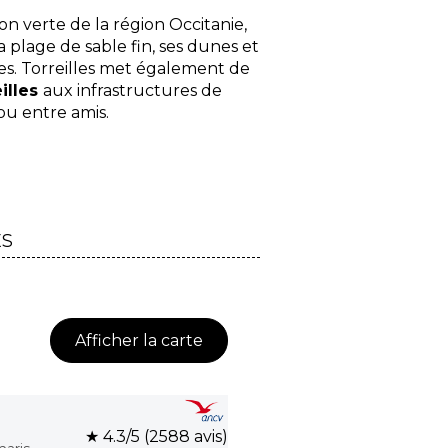
ion verte de la région Occitanie,
sa plage de sable fin, ses dunes et
es. Torreilles met également de
illes
aux infrastructures de
ou entre amis.
ES
Afficher la carte
★ 4.3/5 (2588 avis)