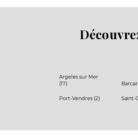
Marvilla Parks
MS vacances
Odalys
Olela
Découvrez
Paradis
Parc saint James
Plus Bretagne
ResaSOL
Riviera Villages
Sandaya
Argeles sur Mer
Seagreen
(17)
Barcar
Siblu Village
Sites et Paysages
Port-Vendres (2)
Saint-
Sud Est vacances
Sun Marina
Sunêlia
Tohapi
Treflio