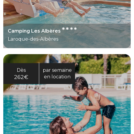
****
Camping Les Albères
Laroque-des-Albères
Dès
par semaine
262€
en location