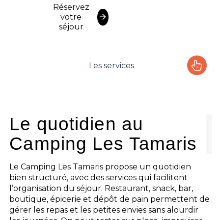
Réservez
votre
séjour
Les services
Le camping
L'espace Aquatique
Le quotidien au
Camping Les Tamaris
Les activités
Les infos pratiques
Le Camping Les Tamaris propose un quotidien
bien structuré, avec des services qui facilitent
l’organisation du séjour. Restaurant, snack, bar,
boutique, épicerie et dépôt de pain permettent de
gérer les repas et les petites envies sans alourdir