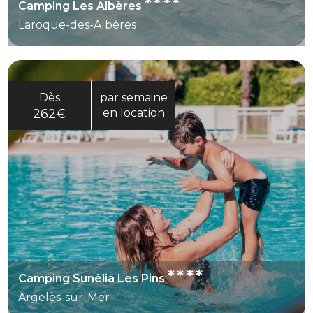
****
Camping Les Albères
Laroque-des-Albères
Dès
par semaine
262€
en location
****
Camping Sunêlia Les Pins
Argelès-sur-Mer