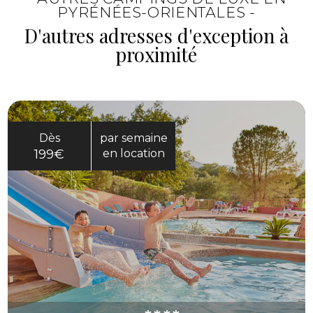
PYRÉNÉES-ORIENTALES -
confort du camping.
D'autres adresses d'exception à
proximité
Dès
par semaine
199€
en location