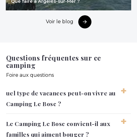
Que faire à Argelès-sur-Mer ?
Voir le blog
Questions fréquentes sur ce
camping
Foire aux questions
uel type de vacances peut-on vivre au
Camping Le Bosc ?
Le séjour peut être familial, vivant et
Le Camping Le Bosc convient-il aux
confortable, avec une vraie place pour la
familles qui aiment bouger ?
baignade et les activités. Il reste aussi possible