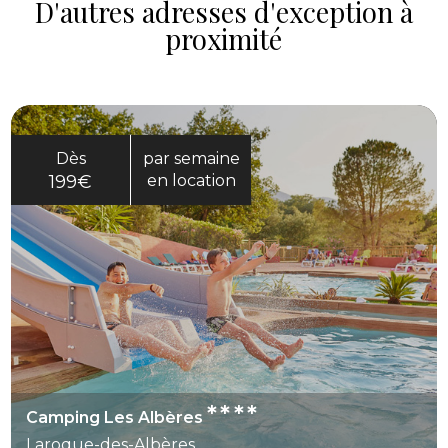
D'autres adresses d'exception à
proximité
Dès
par semaine
199€
en location
****
Camping Les Albères
Laroque-des-Albères