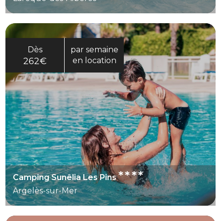
Dès
par semaine
262€
en location
****
Camping Sunêlia Les Pins
Argelès-sur-Mer