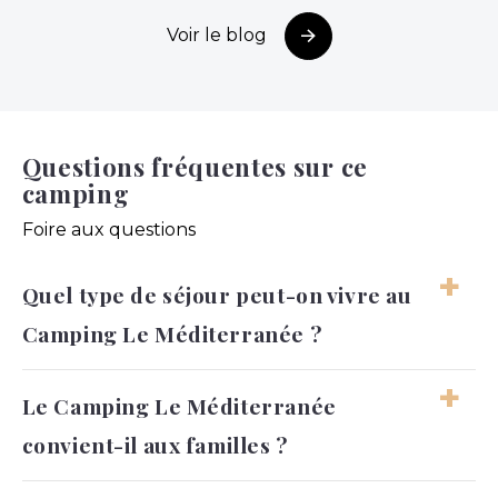
Voir le blog
Questions fréquentes sur ce
camping
Foire aux questions
Quel type de séjour peut-on vivre au
Camping Le Méditerranée ?
Le séjour peut être familial, vivant et
Le Camping Le Méditerranée
confortable, avec une vraie place accordée à
convient-il aux familles ?
l’eau et aux moments partagés. Il reste
possible de garder des temps plus calmes
selon les envies.