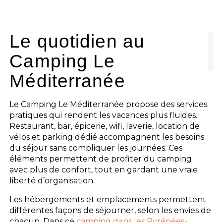
Le camping
L'espace Aquatique
Le quotidien au
Camping Le
Les activités
Méditerranée
Les infos pratiques
Le Camping Le Méditerranée propose des services
pratiques qui rendent les vacances plus fluides.
Restaurant, bar, épicerie, wifi, laverie, location de
vélos et parking dédié accompagnent les besoins
du séjour sans compliquer les journées. Ces
éléments permettent de profiter du camping
avec plus de confort, tout en gardant une vraie
liberté d’organisation.
Les hébergements et emplacements permettent
différentes façons de séjourner, selon les envies de
chacun. Dans ce
camping dans les Pyrénées-