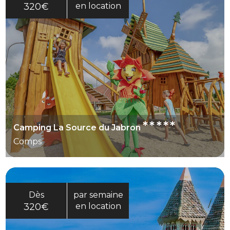
320€
en location
*****
Camping La Source du Jabron
Comps
Dès
par semaine
320€
en location