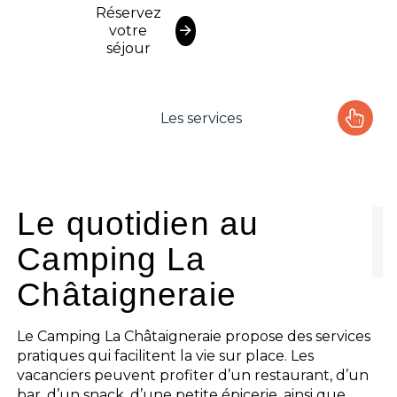
Réservez
votre
séjour
Les services
Le camping
L'espace Aquatique
Le quotidien au
Camping La
Les activités
Châtaigneraie
Les infos pratiques
Le Camping La Châtaigneraie propose des services
pratiques qui facilitent la vie sur place. Les
vacanciers peuvent profiter d’un restaurant, d’un
bar, d’un snack, d’une petite épicerie, ainsi que