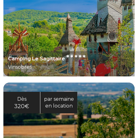
*****
Camping Le Sagittaire
Vinsobres
Dès
par semaine
320€
en location