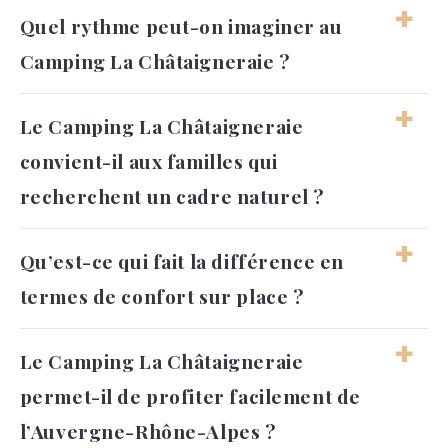
Quel rythme peut-on imaginer au
Camping La Châtaigneraie ?
Le rythme peut rester souple, entre
Le Camping La Châtaigneraie
baignade, détente, activités et sorties dans la
convient-il aux familles qui
Drôme. Le séjour laisse facilement de la place
aux pauses et aux moments simples.
recherchent un cadre naturel ?
Oui, le camping peut convenir aux familles
Qu’est-ce qui fait la différence en
qui apprécient les environnements
termes de confort sur place ?
verdoyants, confortables et faciles à vivre.
L’ambiance reste conviviale, avec une vraie
place donnée aux vacances partagées.
Le confort vient de l’organisation générale,
Le Camping La Châtaigneraie
des hébergements, des services pratiques et
permet-il de profiter facilement de
des espaces dédiés à la baignade ou au bien-
être. L’expérience reste agréable, sans perdre
l’Auvergne-Rhône-Alpes ?
l’esprit plein air.