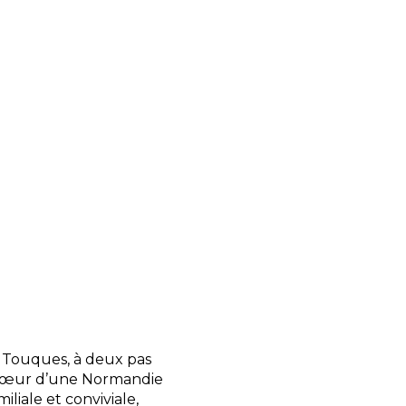
artagez des repas
, fajitas) dans une
 Un espace snack et
eille avec le sourire,
réussite de votre
ie, location de vélos,
adaptés aux familles
ète, explorez la
mpings de luxe
sur
à Touques, à deux pas
u cœur d’une Normandie
liale et conviviale,