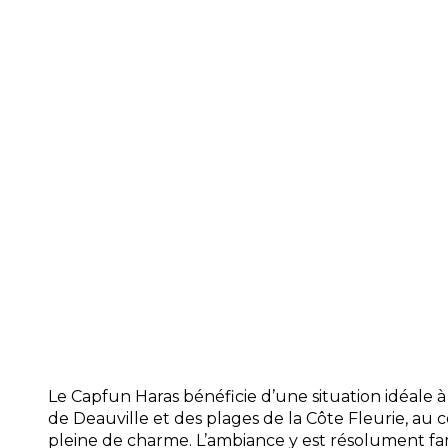
Restauration :
Trois soirs par semaine, p
thématiques festifs (paëlla, moules-frites
ambiance chaleureuse et décontractée.
bar complète l’offre gourmande.
Accueil :
Une équipe à l’écoute vous accu
vous guide dans vos visites et veille à la 
séjour.
Commodités :
Sanitaires modernes, laver
parking gratuit, accès Wi-Fi, et espaces 
pour un séjour tout confort.
Pour une expérience encore plus compl
gamme de services proposés par
les ca
notre annuaire spécialisé.
Le Capfun Haras bénéficie d’une situation idéale 
de Deauville et des plages de la Côte Fleurie, a
pleine de charme. L’ambiance y est résolument fami