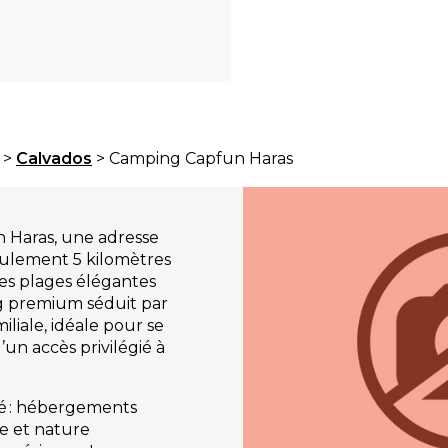
>
Calvados
> Camping Capfun Haras
 Haras, une adresse
eulement 5 kilomètres
es plages élégantes
ng premium séduit par
iliale, idéale pour se
’un accès privilégié à
yé : hébergements
e et nature