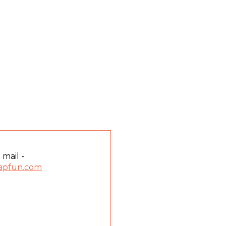
 mail -
apfun.com