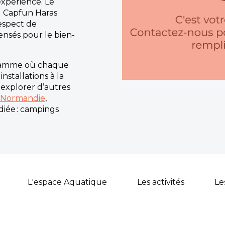
xpérience. Le
g Capfun Haras
espect de
ensés pour le bien-
 gamme où chaque
nstallations à la
 explorer d’autres
 Normandie
,
diée : campings
L'espace Aquatique
Les activités
Le
Au Capfun Haras, tout est mis en œuvre 