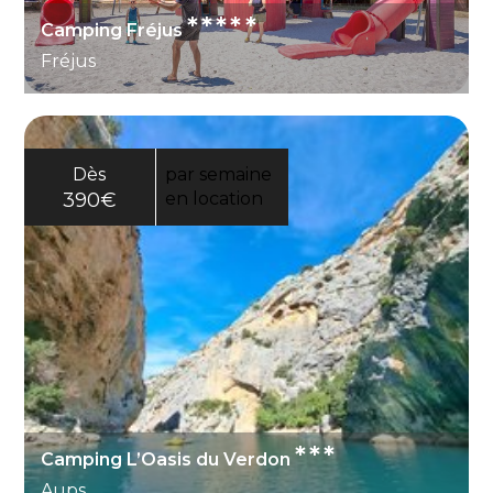
*****
Camping Fréjus
Fréjus
Dès
par semaine
390€
en location
***
Camping L’Oasis du Verdon
Aups