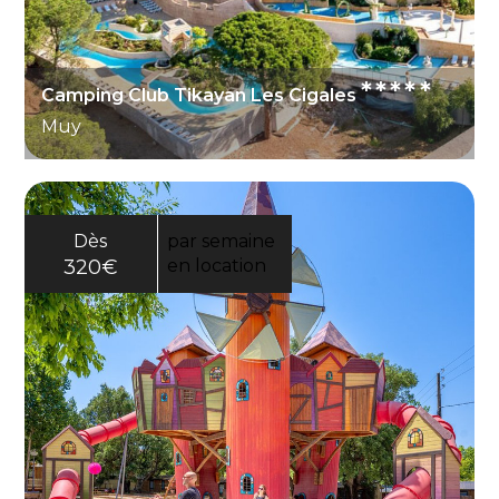
*****
Camping Club Tikayan Les Cigales
Muy
Dès
par semaine
320€
en location