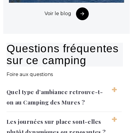
Voir le blog
Questions fréquentes
sur ce camping
Foire aux questions
Quel type d’ambiance retrouve-t-
on au Camping des Mures ?
L’atmosphère reste conviviale et tournée
Les journées sur place sont-elles
vers les vacances en extérieur, avec une
plutôt dynamiques ou reposantes ?
vraie proximité avec le littoral