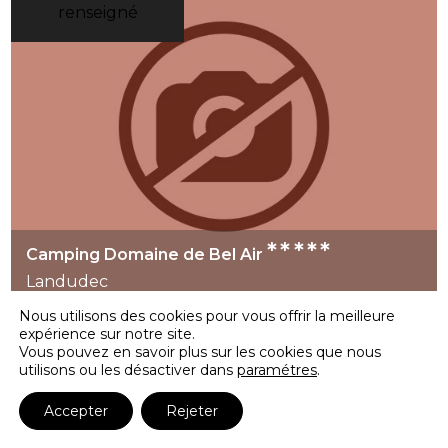
renseigné
grands complexes très animés. Cette organisation
plaît particulièrement aux visiteurs qui
souhaitent profiter de la Bretagne à un rythme
plus souple. Le Domaine de Pendruc correspond
ainsi à des vacances tournées vers le littoral, la
nature et la simplicité du séjour en camping.
*****
Camping Domaine de Bel Air
Landudec
Nous utilisons des cookies pour vous offrir la meilleure
expérience sur notre site.
Vous pouvez en savoir plus sur les cookies que nous
utilisons ou les désactiver dans
paramétres
.
Aucun prix
renseigné
Accepter
Rejeter