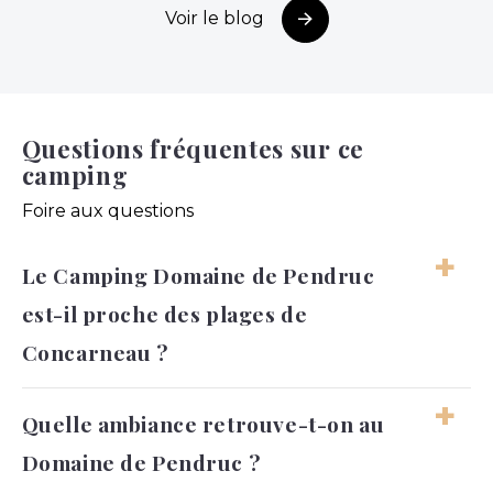
Voir le blog
Questions fréquentes sur ce
camping
Foire aux questions
Le Camping Domaine de Pendruc
est-il proche des plages de
Concarneau ?
Oui, le Camping Domaine de Pendruc bénéficie
Quelle ambiance retrouve-t-on au
d’une situation intéressante pour profiter
Domaine de Pendruc ?
rapidement du littoral autour de Concarneau
dans le Finistère. Depuis le camping, il reste assez