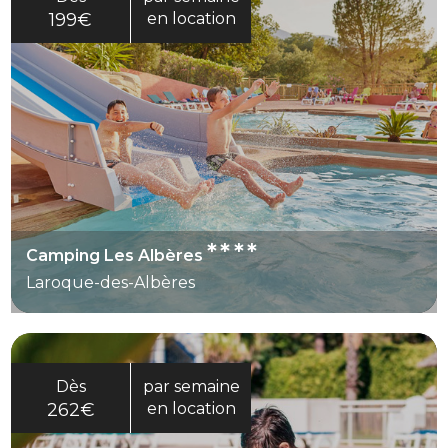
dimension peut compter si vous recherchez un
199€
en location
séjour avec une attention portée au cadre
naturel. L’ensemble en fait une adresse adaptée
à des vacances organisées, avec de nombreux
services sur place.
****
Camping Les Albères
Laroque-des-Albères
Dès
par semaine
262€
en location