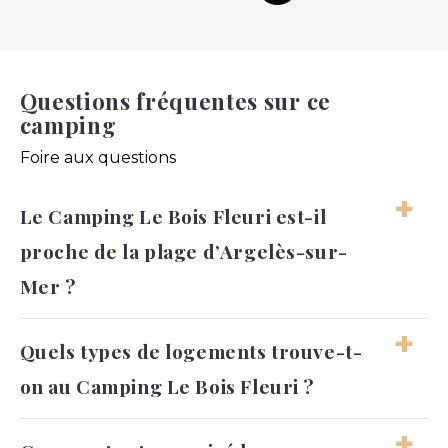
Questions fréquentes sur ce
camping
Foire aux questions
Le Camping Le Bois Fleuri est-il
proche de la plage d’Argelès-sur-
Mer ?
Le Camping Le Bois Fleuri se situe à Argelès-sur-
Quels types de logements trouve-t-
Mer, dans les Pyrénées-Orientales, à environ 6 km
on au Camping Le Bois Fleuri ?
de la plage. Cette position permet de séjourner
dans un cadre plus verdoyant, tout en restant à
distance raisonnable du bord de mer. Le camping
Au Camping Le Bois Fleuri, vous trouvez