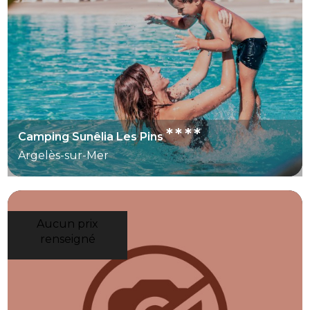
****
Camping Sunêlia Les Pins
Argelès-sur-Mer
Aucun prix
renseigné