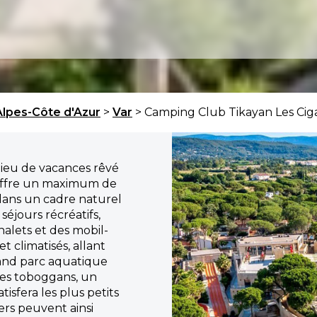
lpes-Côte d'Azur
>
Var
> Camping Club Tikayan Les Cig
lieu de vacances rêvé
l offre un maximum de
dans un cadre naturel
séjours récréatifs,
halets et des mobil-
 climatisés, allant
rand parc aquatique
les toboggans, un
tisfera les plus petits
ers peuvent ainsi