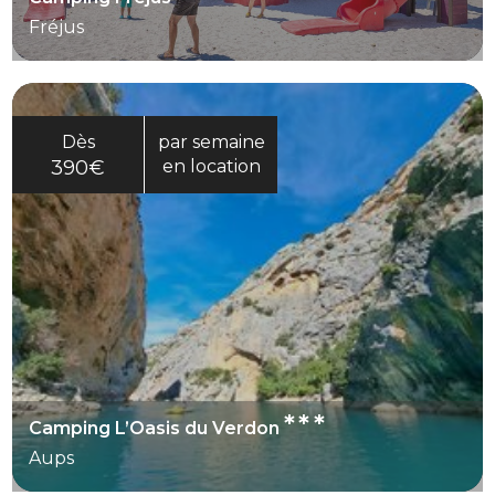
Fréjus
Dès
par semaine
390€
en location
***
Camping L’Oasis du Verdon
Aups