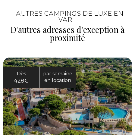
un lieu de séjour confortable. C’est pratique
- AUTRES CAMPINGS DE LUXE EN
pour mêler détente sur place et petites
VAR -
escapades.
D'autres adresses d'exception à
proximité
Dès
par semaine
428€
en location