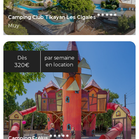
*****
Camping Club Tikayan Les Cigales
Muy
Dès
par semaine
320€
en location
*****
Camping Fréjus