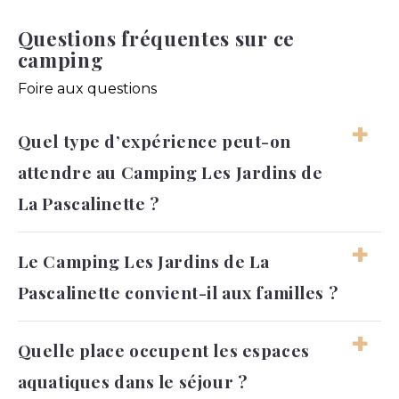
Questions fréquentes sur ce
camping
Foire aux questions
Quel type d’expérience peut-on
attendre au Camping Les Jardins de
La Pascalinette ?
On peut s’attendre à un séjour confortable,
Le Camping Les Jardins de La
familial et marqué par une ambiance
Pascalinette convient-il aux familles ?
végétale très agréable. L’expérience mêle
baignade, détente et douceur provençale.
Oui, le cadre se prête bien aux vacances en
Quelle place occupent les espaces
famille, notamment grâce aux espaces
aquatiques dans le séjour ?
aquatiques et à l’organisation générale du
site. Les adultes peuvent aussi profiter d’un