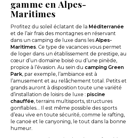
gamme en Alpes-
★ 4.6/5 (173 avis)
Maritimes
Aucune information tarifaire disponible
Profitez du soleil éclatant de la
Méditerranée
et de l’air frais des montagnes en réservant
Découvrir
dans un camping de luxe dans les
Alpes-
Maritimes
. Ce type de vacances vous permet
de loger dans un établissement de prestige, au
cœur d’un domaine boisé ou d’une pinède,
propice à l’évasion. Au sein du
camping Green
Park
, par exemple, l’ambiance est à
l’amusement et au relâchement total. Petits et
grands auront à disposition toute une variété
d’installation de loisirs de luxe :
piscine
chauffée
, terrains multisports, structures
gonflables… Il est même possible des sports
d’eau vive en toute sécurité, comme le rafting,
le canoë et le canyoning, le tout dans la bonne
humeur.