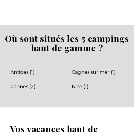
Camping Les Pinèdes
La Colle-sur-Loup, Alpes-Maritimes , Provence-Alpes-
Côte d'Azur
Aucune information tarifaire disponible
Où sont situés les 5 campings
haut de gamme ?
Découvrir
Antibes (1)
Cagnes sur mer (1)
Cannes (2)
Nice (1)
Camping Saint Louis
Vos vacances haut de
Roquette-sur-Siagne, Alpes-Maritimes Provence ,
Provence-Alpes-Côte d'Azur