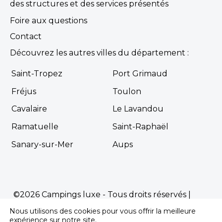
des structures et des services présentés
Foire aux questions
Contact
Découvrez les autres villes du département :
Saint-Tropez
Port Grimaud
Fréjus
Toulon
Cavalaire
Le Lavandou
Ramatuelle
Saint-Raphaël
Sanary-sur-Mer
Aups
©2026 Campings luxe - Tous droits réservés |
Mentions Légales
|
Politique de confidentialité
Nous utilisons des cookies pour vous offrir la meilleure
Propulsé par
Première.Page
-
Agence SEO
expérience sur notre site.