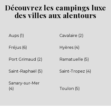
Aucune information tarifaire disponible
Découvrez les campings luxe
des villes aux alentours
Découvrir
Aups (1)
Cavalaire (2)
Fréjus (6)
Hyères (4)
Port Grimaud (2)
Ramatuelle (5)
Saint-Raphaël (5)
Saint-Tropez (4)
Camping le Beau Vezé
Sanary-sur-Mer
Carqueiranne, Provence Var , Provence-Alpes-Côte
(4)
Toulon (5)
d'Azur
★ 4.4/5 (728 avis)
Aucune information tarifaire disponible