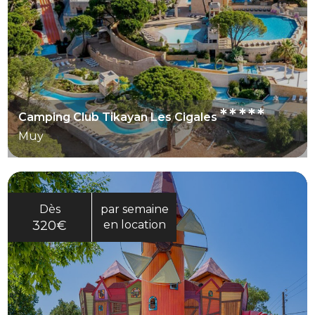
*****
Camping Club Tikayan Les Cigales
Muy
Dès
par semaine
320€
en location