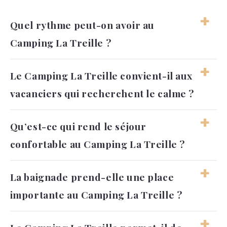
Quel rythme peut-on avoir au
Camping La Treille ?
Le séjour peut rester assez doux, avec des
Le Camping La Treille convient-il aux
journées entre piscine, repos, plage et petites
vacanciers qui recherchent le calme ?
activités. Chacun peut adapter son rythme
sans se sentir obligé de tout faire.
Oui, son ambiance à taille humaine et son
Qu’est-ce qui rend le séjour
cadre végétalisé permettent de profiter d’un
confortable au Camping La Treille ?
séjour reposant. Il reste aussi adapté aux
familles qui souhaitent quelques loisirs sur
place.
Le confort vient de l’organisation simple du
La baignade prend-elle une place
camping, des services utiles et des
importante au Camping La Treille ?
hébergements adaptés à différents besoins.
L’ensemble crée une expérience agréable,
sans complication.
Oui, la piscine et les équipements aquatiques