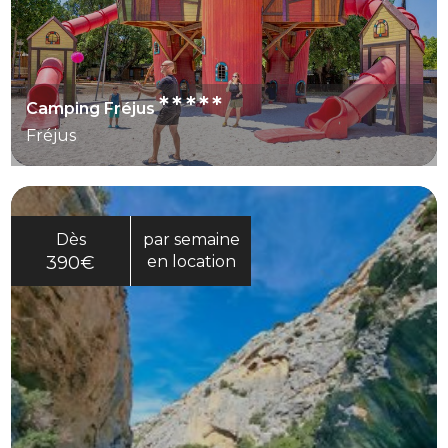
*****
Camping Fréjus
Fréjus
Dès
par semaine
390€
en location