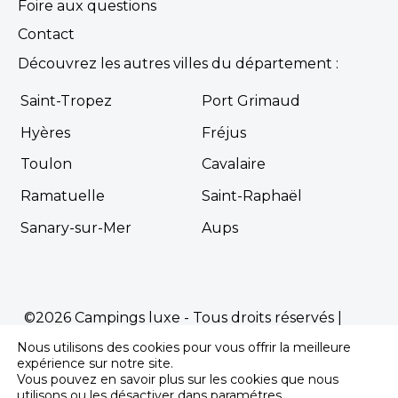
Foire aux questions
Contact
Découvrez les autres villes du département :
Saint-Tropez
Port Grimaud
Hyères
Fréjus
Toulon
Cavalaire
Ramatuelle
Saint-Raphaël
Sanary-sur-Mer
Aups
©2026 Campings luxe - Tous droits réservés |
Mentions Légales
|
Politique de confidentialité
Nous utilisons des cookies pour vous offrir la meilleure
Propulsé par
Première.Page
-
Agence SEO
expérience sur notre site.
Vous pouvez en savoir plus sur les cookies que nous
pour les campings
utilisons ou les désactiver dans
paramétres
.