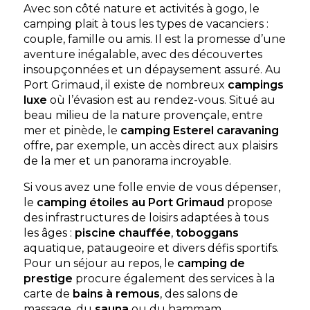
Avec son côté nature et activités à gogo, le
camping plait à tous les types de vacanciers :
couple, famille ou amis. Il est la promesse d’une
aventure inégalable, avec des découvertes
insoupçonnées et un dépaysement assuré. Au
Port Grimaud, il existe de nombreux
campings
luxe
où l’évasion est au rendez-vous. Situé au
beau milieu de la nature provençale, entre
mer et pinède, le
camping Esterel caravaning
offre, par exemple, un accès direct aux plaisirs
de la mer et un panorama incroyable.
Si vous avez une folle envie de vous dépenser,
le
camping étoiles au Port Grimaud
propose
des infrastructures de loisirs adaptées à tous
les âges :
piscine chauffée
,
toboggans
aquatique, pataugeoire et divers défis sportifs.
Pour un séjour au repos, le
camping de
prestige
procure également des services à la
carte de
bains à remous
, des salons de
massage, du
sauna
ou du hammam.