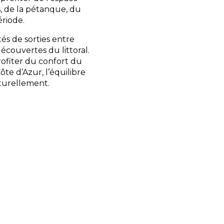
es, de la pétanque, du
ériode.
tés de sorties entre
écouvertes du littoral.
rofiter du confort du
e d’Azur, l’équilibre
turellement.