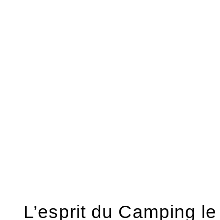
Le quotidien au C
Port Pothuau
Le Camping le Port Pothuau propose des
rendre les vacances plus simples. Restau
dépôt de pain, laverie, accès wifi et éq
permettent d’organiser le séjour avec pl
perdre l’esprit plein air.
Les hébergements et emplacements per
façons de séjourner, selon les envies de
camping en Provence
, le confort se res
entre services, espace aquatique, loisirs e
On garde une vraie liberté, entre baignad
et sorties.
L’esprit du Camping le