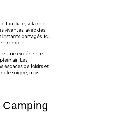
amiliale, solaire et
s vivantes, avec des
nstants partagés. Ici,
en remplie.
vre une expérience
lein air. Les
s espaces de loisirs et
ble soigné, mais
u Camping