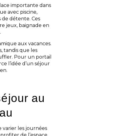
lace importante dans
ue avec piscine,
s de détente. Ces
tre jeux, baignade en
.
amique aux vacances.
, tandis que les
fler. Pour un portail
rce l’idée d’un séjour
en.
séjour au
uau
varier les journées
 profiter de l’espace