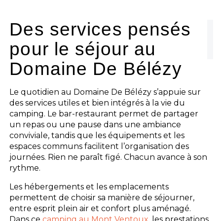
L'espace Aquatique
Des services pensés
pour le séjour au
Les activités
Domaine De Bélézy
Les infos pratiques
Le quotidien au Domaine De Bélézy s’appuie sur
des services utiles et bien intégrés à la vie du
camping. Le bar-restaurant permet de partager
un repas ou une pause dans une ambiance
conviviale, tandis que les équipements et les
espaces communs facilitent l’organisation des
journées. Rien ne paraît figé. Chacun avance à son
rythme.
Les hébergements et les emplacements
permettent de choisir sa manière de séjourner,
entre esprit plein air et confort plus aménagé.
Dans ce
camping au Mont Ventoux
, les prestations