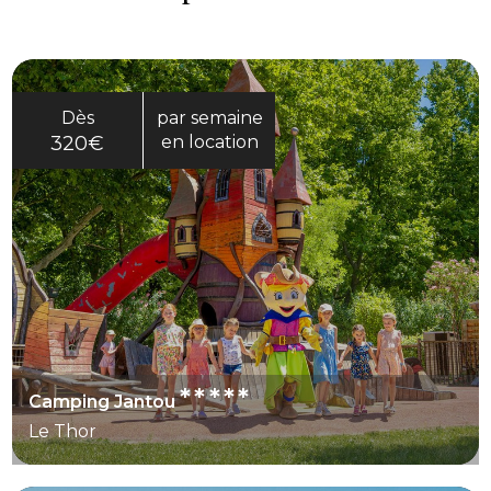
Dès
par semaine
320€
en location
*****
Camping Jantou
Le Thor