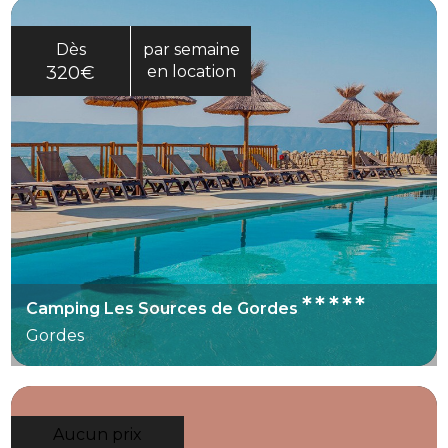
Dès
par semaine
320€
en location
*****
Camping Les Sources de Gordes
Gordes
Aucun prix