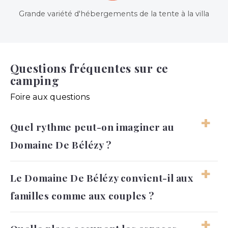
Grande variété d'hébergements de la tente à la villa
Questions fréquentes sur ce
camping
Foire aux questions
Quel rythme peut-on imaginer au
Domaine De Bélézy ?
Le séjour peut suivre un rythme calme,
Le Domaine De Bélézy convient-il aux
naturel et très libre. Il convient aux
familles comme aux couples ?
vacanciers qui aiment prendre le temps,
profiter du plein air et composer leurs
journées sans contrainte.
Oui, le domaine peut convenir aux familles,