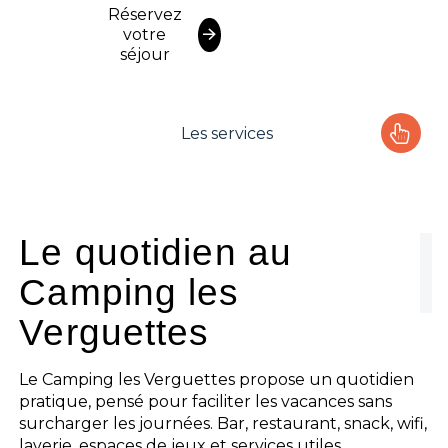
Réservez
votre
séjour
Les services
Le camping
L'espace Aquatique
Le quotidien au
Camping les
Les activités
Verguettes
Les infos pratiques
Le Camping les Verguettes propose un quotidien
pratique, pensé pour faciliter les vacances sans
surcharger les journées. Bar, restaurant, snack, wifi,
laverie, espaces de jeux et services utiles