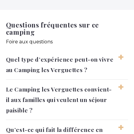
Questions fréquentes sur ce
camping
Foire aux questions
Quel type d’expérience peut-on vivre
au Camping les Verguettes ?
On peut vivre des vacances nature,
Le Camping les Verguettes convient-
confortables et calmes, avec des moments de
il aux familles qui veulent un séjour
baignade et des sorties en Provence. Le
séjour convient bien à ceux qui aiment
paisible ?
alterner repos et découvertes.
Oui, l’ambiance familiale et le cadre arboré
Qu’est-ce qui fait la différence en
permettent de profiter de journées simples,