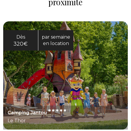
proximité
Dès
par semaine
320€
en location
*****
Camping Jantou
Le Thor