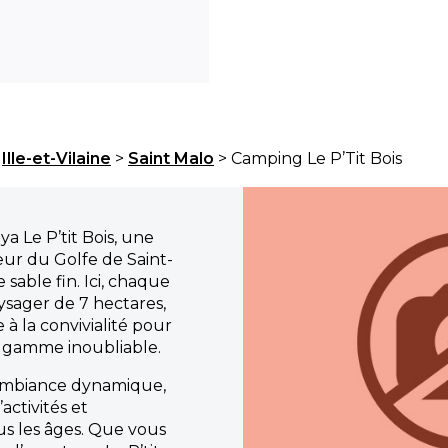
>
Ille-et-Vilaine
>
Saint Malo
> Camping Le P’Tit Bois
 Le P’tit Bois, une
œur du Golfe de Saint-
sable fin. Ici, chaque
ysager de 7 hectares,
à la convivialité pour
e gamme inoubliable.
 ambiance dynamique,
ctivités et
s les âges. Que vous