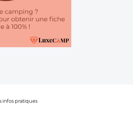
s infos pratiques
 du camping vous
et créative, mettant à