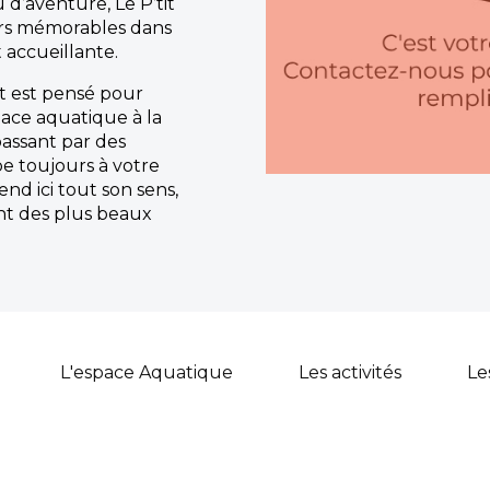
d’aventure, Le P’tit
irs mémorables dans
accueillante.
t est pensé pour
ace aquatique à la
assant par des
pe toujours à votre
end ici tout son sens,
t des plus beaux
L'espace Aquatique
Les activités
Le
Restauration :
Le restaurant gourmand
invite à savourer une cuisine généreuse 