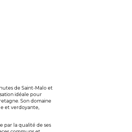
ounge et un snack côté
uses gourmandes à
ille avec le sourire et
rsions, réserver vos
ndes.
mble du domaine,
 location de vélos,
t à votre disposition
nutes de Saint-Malo et
isation idéale pour
 Bretagne. Son domaine
le et verdoyante,
e par la qualité de ses
spaces communs et