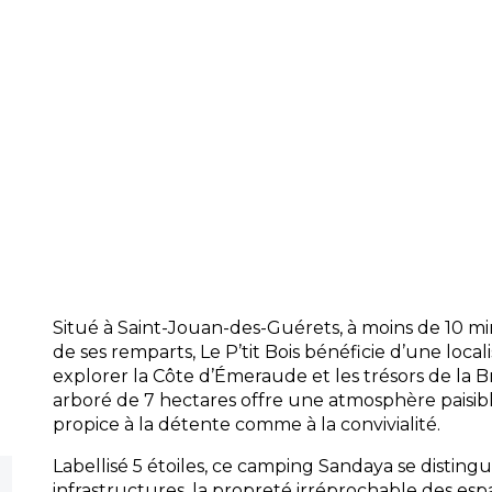
l’honneur les produits locaux. Un bar l
piscine complètent l’offre pour des pa
toute heure.
Accueil :
L’équipe multilingue vous accue
reste disponible pour organiser vos excu
activités ou répondre à toutes vos dema
Commodités :
Wi-Fi gratuit sur l’ense
laverie moderne, épicerie de dépannage,
parking sécurisé et accessibilité PMR son
pour un séjour sans souci.
Situé à Saint-Jouan-des-Guérets, à moins de 10 mi
de ses remparts, Le P’tit Bois bénéficie d’une local
explorer la Côte d’Émeraude et les trésors de la
arboré de 7 hectares offre une atmosphère paisib
propice à la détente comme à la convivialité.
Labellisé 5 étoiles, ce camping Sandaya se distingu
infrastructures, la propreté irréprochable des e