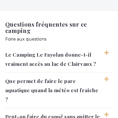
Questions fréquentes sur ce
camping
Foire aux questions
Le Camping Le Fayolan donne-t-il
vraiment accès au lac de Clairvaux ?
Le Camping Le Fayolan permet de profiter
Que permet de faire le parc
directement du lac naturel de Clairvaux pendant
aquatique quand la météo est fraîche
votre séjour dans le Jura. Cette situation est l’un
des grands atouts du camping, car vous pouvez
?
alterner entre les équipements aquatiques du
domaine et les moments au bord du lac. L’accès
Le parc aquatique du Camping Le Fayolan
Peut-on faire du canoë sans quitter le
direct au lac facilite les journées sans