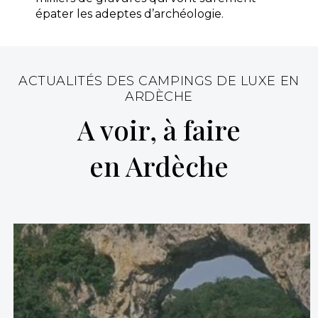
épater les adeptes d’archéologie.
ACTUALITÉS DES CAMPINGS DE LUXE EN
ARDÈCHE
A voir, à faire
Camping La Plage Fleurie
en Ardèche
Vallon-Pont-d'Arc, Ardèche , Auvergne-Rhône-Alpes
★ 5.0/5 (13 avis)
Aucune information tarifaire disponible
Découvrir