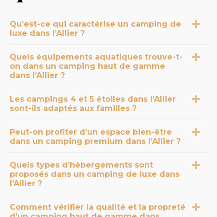
Qu’est-ce qui caractérise un camping de
luxe dans l’Allier ?
Un camping de luxe dans l’Allier correspond à un
Quels équipements aquatiques trouve-t-
on dans un camping haut de gamme
établissement classé 4 ou 5 étoiles avec des
dans l’Allier ?
infrastructures récentes, un entretien rigoureux
et des services organisés. Les hébergements sont
Dans un camping haut de gamme dans l’Allier,
Les campings 4 et 5 étoiles dans l’Allier
spacieux et les équipements pensés pour offrir
sont-ils adaptés aux familles ?
vous trouverez souvent des piscines chauffées,
confort et tranquillité.
parfois couvertes, ainsi que des bassins extérieurs
Oui, les campings 4 et 5 étoiles dans l’Allier sont
paysagés. Ces installations sont entretenues
Peut-on profiter d’un espace bien-être
dans un camping premium dans l’Allier ?
adaptés aux familles grâce à des espaces
quotidiennement avec des contrôles sanitaires
aquatiques sécurisés, des zones pour enfants et
réguliers.
Oui, profiter d’un espace bien-être dans un
une organisation encadrée. La présence de
Quels types d’hébergements sont
proposés dans un camping de luxe dans
camping premium dans l’Allier est fréquent. Les
surveillance en saison et de bassins adaptés
l’Allier ?
installations incluent souvent spa, jacuzzi ou
renforce la sécurité.
sauna, accessibles selon des horaires définis avec
Dans un camping de luxe dans l’Allier, les
Comment vérifier la qualité et la propreté
des règles garantissant hygiène et calme.
d’un camping haut de gamme dans
hébergements incluent des mobil-homes