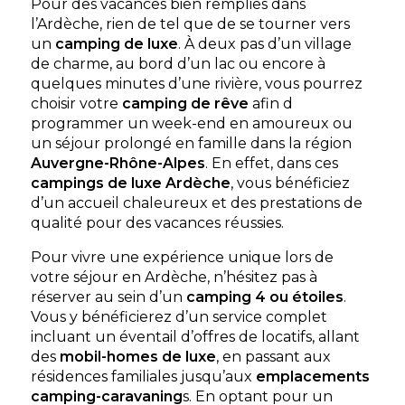
jacuzzi privatif
Pour des vacances bien remplies dans
nuits
2 chambres - 4
l’Ardèche, rien de tel que de se tourner vers
personnes - 32 m²
un
camping de luxe
. À deux pas d’un village
de charme, au bord d’un lac ou encore à
Découvrir ce
locatif
quelques minutes d’une rivière, vous pourrez
choisir votre
camping de rêve
afin d
programmer un week-end en amoureux ou
Mobil-home Confort 6
pers — 3 chambres
À partir de
380 €
/ 7
un séjour prolongé en famille dans la région
3 chambres - 6
nuits
Auvergne-Rhône-Alpes
. En effet, dans ces
personnes - 32 m²
campings de luxe Ardèche
, vous bénéficiez
d’un accueil chaleureux et des prestations de
Découvrir ce
locatif
qualité pour des vacances réussies.
Pour vivre une expérience unique lors de
votre séjour en Ardèche, n’hésitez pas à
réserver au sein d’un
camping 4 ou étoiles
.
Camping le Riviera
Vous y bénéficierez d’un service complet
incluant un éventail d’offres de locatifs, allant
Au sud de l'Ardeche, à quelques kilometres de Vallon
des
mobil-homes de luxe
, en passant aux
Pont D'Arc et du celèbre Pont D'Arc, Le Riviera et
toute son équipe vous accueillent d'avril �...
résidences familiales jusqu’aux
emplacements
camping-caravaning
s. En optant pour un
Sampzon, Ardèche , Auvergne-Rhône-Alpes