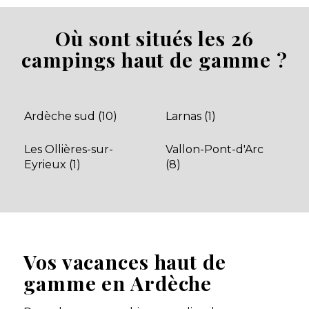
Où sont situés les 26
Camping Imbours
campings haut de gamme ?
Domaine Capfun 5 étoiles à Larnas en Ardèche,
noté 4,1/5, grand parc boisé et vallonné de prestige
avec piscine couverte et
Larnas, Ardèche , Auvergne-Rhône-Alpes
Ardèche sud (10)
Larnas (1)
Voir le site
★ 3.8/5 (3535 avis)
Les Ollières-sur-
Vallon-Pont-d'Arc
Eyrieux (1)
(8)
Dès
320€
/ semaine en location
Dès
25€
/ nuit en emplacement
Afficher les détails
Découvrir
Vos vacances haut de
gamme en Ardèche
Mobil-home Top
Presta 4 pers — Avec
À partir de
520 €
/ 7