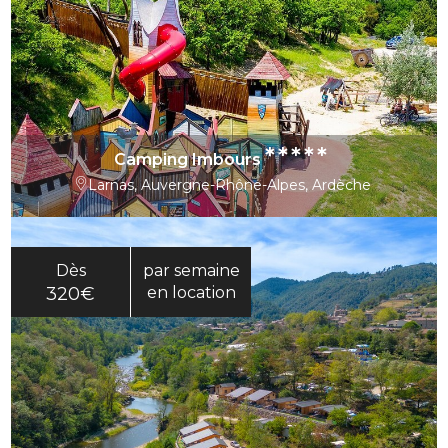
*****
Camping Imbours
Larnas, Auvergne-Rhône-Alpes, Ardèche
Dès
par semaine
320€
en location