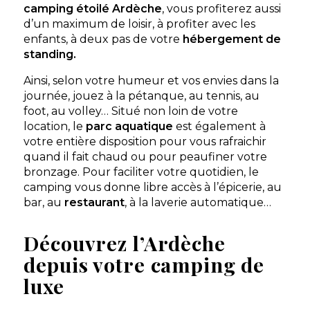
camping étoilé Ardèche
, vous profiterez aussi
Voir le site
d’un maximum de loisir, à profiter avec les
★ 4.1/5 (697 avis)
enfants, à deux pas de votre
hébergement de
standing.
Aucune information tarifaire disponible
Ainsi, selon votre humeur et vos envies dans la
journée, jouez à la pétanque, au tennis, au
Découvrir
foot, au volley… Situé non loin de votre
location, le
parc aquatique
est également à
votre entière disposition pour vous rafraichir
quand il fait chaud ou pour peaufiner votre
Camping du Pont
bronzage. Pour faciliter votre quotidien, le
camping vous donne libre accès à l’épicerie, au
Le CAMPING DU PONT **** se situe au sud de
l’Ardèche à proximité du Pont d’Arc et des Gorges
bar, au
restaurant
, à la laverie automatique…
de l'Ardeche, il offre une situation exceptionn...
Pradons, Ardèche , Auvergne-Rhône-Alpes
Découvrez l’Ardèche
Voir le site
depuis votre camping de
★ 4.5/5 (597 avis)
luxe
Aucune information tarifaire disponible