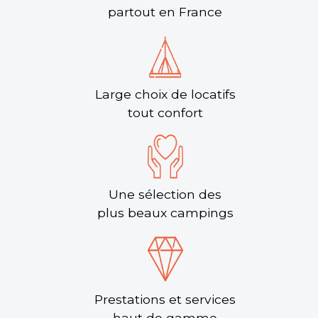
partout en France
Camping Aluna Vacances
D’avril à Novembre, le camping Aluna Vacances,
classé 5 étoiles ouvre leurs portes aux vacanciers qui
Large choix de locatifs
rêvent de vacances hau
tout confort
Ruoms, Ardèche , Auvergne-Rhône-Alpes
★ 4.7/5 (481 avis)
Aucune information tarifaire disponible
Une sélection des
Découvrir
plus beaux campings
Prestations et services
haut de gamme