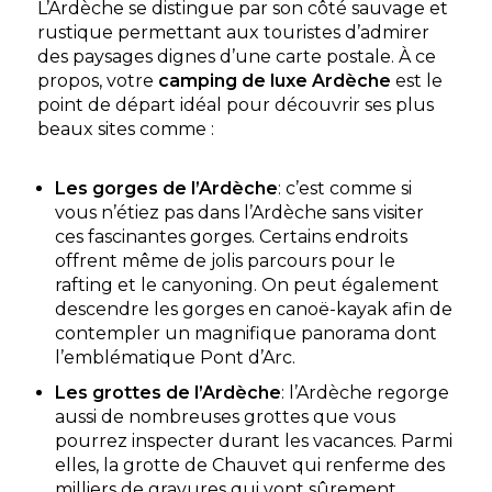
L’Ardèche se distingue par son côté sauvage et
rustique permettant aux touristes d’admirer
Découvrir
des paysages dignes d’une carte postale. À ce
propos, votre
camping de luxe Ardèche
est le
point de départ idéal pour découvrir ses plus
beaux sites comme :
Camping Les Paillotes
Les gorges de l’Ardèche
: c’est comme si
C’est à 2 pas du centre du fameux village de Ruoms
vous n’étiez pas dans l’Ardèche sans visiter
et à 700 m seulement des rives de l’Ardèche qu’est
ces fascinantes gorges. Certains endroits
situé notre camping : commerces tra...
offrent même de jolis parcours pour le
Ruoms, Ardèche , Auvergne-Rhône-Alpes
rafting et le canyoning. On peut également
descendre les gorges en canoë-kayak afin de
Voir le site
contempler un magnifique panorama dont
★ 4.4/5 (406 avis)
l’emblématique Pont d’Arc.
Aucune information tarifaire disponible
Les grottes de l’Ardèche
: l’Ardèche regorge
aussi de nombreuses grottes que vous
pourrez inspecter durant les vacances. Parmi
Découvrir
elles, la grotte de Chauvet qui renferme des
milliers de gravures qui vont sûrement