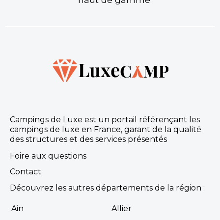
Domaine Le Pommier
Le Pommier vous accueille à Villeneuve de Berg
pour d’inoubliables vacances où vous jouirez d’un
cadre prestigieux qui se co
Villeneuve-de-Berg, Ardèche , Auvergne-Rhône-Alpes
★ 4.3/5 (23 avis)
Dès
293€
/ semaine en location
Campings de Luxe est un portail référençant les
Dès
26€
/ nuit en emplacement
campings de luxe en France, garant de la qualité
des structures et des services présentés
Découvrir
Foire aux questions
Contact
Découvrez les autres départements de la région :
Ain
Allier