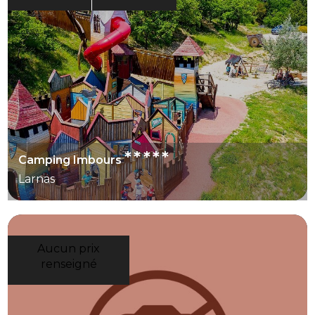
*****
Camping Imbours
Larnas
Aucun prix
renseigné