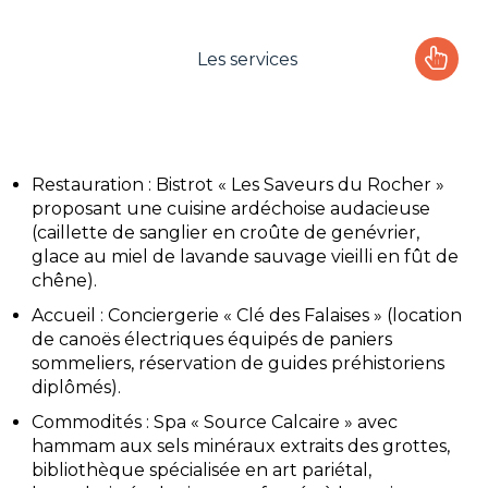
Les services
Le camping
L'espace Aquatique
Restauration : Bistrot « Les Saveurs du Rocher »
proposant une cuisine ardéchoise audacieuse
Les activités
(caillette de sanglier en croûte de genévrier,
glace au miel de lavande sauvage vieilli en fût de
Les infos pratiques
chêne).
Accueil : Conciergerie « Clé des Falaises » (location
de canoës électriques équipés de paniers
sommeliers, réservation de guides préhistoriens
diplômés).
Commodités : Spa « Source Calcaire » avec
hammam aux sels minéraux extraits des grottes,
bibliothèque spécialisée en art pariétal,