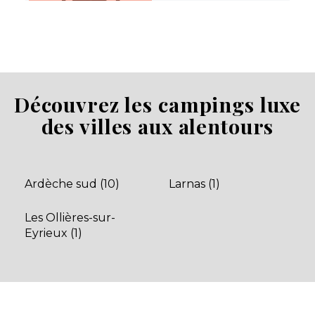
Domaine de Sévenier
Découvrez les campings luxe
Lagorce, Ardèche , Auvergne-Rhône-Alpes
des villes aux alentours
★ 4.8/5 (147 avis)
Aucune information tarifaire disponible
Ardèche sud (10)
Larnas (1)
Découvrir
Les Ollières-sur-
Eyrieux (1)