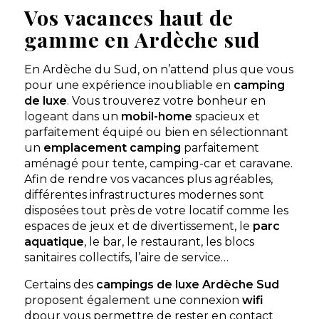
Vos vacances haut de
gamme en Ardèche sud
Camping Le soleil vivarais
En Ardèche du Sud, on n’attend plus que vous
Sampzon, Ardèche , Auvergne-Rhône-Alpes
pour une expérience inoubliable en
camping
★ 4.2/5 (2292 avis)
de luxe
. Vous trouverez votre bonheur en
Aucune information tarifaire disponible
logeant dans un
mobil-home
spacieux et
parfaitement équipé ou bien en sélectionnant
un
emplacement
camping
parfaitement
Découvrir
aménagé pour tente, camping-car et caravane.
Afin de rendre vos vacances plus agréables,
différentes infrastructures modernes sont
disposées tout près de votre locatif comme les
espaces de jeux et de divertissement, le
parc
aquatique
, le bar, le restaurant, les blocs
sanitaires collectifs, l’aire de service…
Certains des
campings de luxe Ardèche Sud
proposent également une connexion
wifi
dpour vous permettre de rester en contact