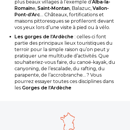
plus beaux villages à l’exemple d’
Alba-la-
Camping La Plage Fleurie
Romain
e,
Saint-Montan
, Balazuc,
Vallon-
Vallon-Pont-d'Arc, Ardèche , Auvergne-Rhône-Alpes
Pont-d’Arc
… Châteaux, fortifications et
★ 5.0/5 (13 avis)
maisons pittoresques se profileront devant
Aucune information tarifaire disponible
vos yeux lors d’une visite à pied ou à vélo.
Les gorges de l’Ardèche
: celles-ci font
partie des principaux lieux touristiques du
Découvrir
terroir pour la simple raison qu’on peut y
pratiquer une multitude d’activités. Que
souhaiteriez-vous faire, du canoë-kayak, du
canyoning, de l’escalade, du rafting, du
parapente, de l’accrobranche… ? Vous
pourrez essayer toutes ces disciplines dans
les
Gorges de l’Ardèche
Camping Le Ranc Davaine
Le prestigieux camping 5 étoiles Le Ranc Davaine,
idéalement situé au bord de la rivière de Chassezac,