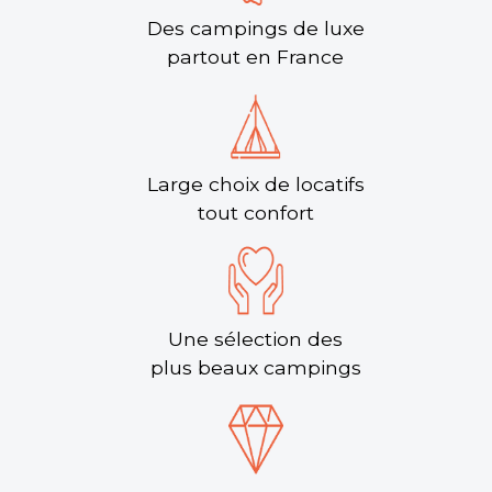
en Ardèche sud, est l?
Des campings de luxe
Saint-Alban-Auriolles, Ardèche , Auvergne-Rhône-Alpes
partout en France
★ 4.4/5 (223 avis)
Aucune information tarifaire disponible
Découvrir
Large choix de locatifs
tout confort
Une sélection des
plus beaux campings
Camping l’Ardéchois
Vallon-Pont-d'Arc, Ardèche , Auvergne-Rhône-Alpes
★ 4.6/5 (830 avis)