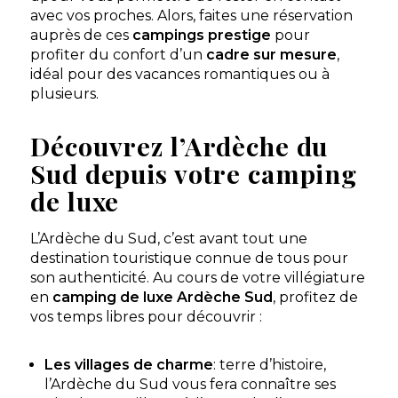
Camping Aluna Vacances
avec vos proches. Alors, faites une réservation
auprès de ces
campings prestige
pour
D’avril à Novembre, le camping Aluna Vacances,
classé 5 étoiles ouvre leurs portes aux vacanciers qui
profiter du confort d’un
cadre sur mesure
,
rêvent de vacances hau
idéal pour des vacances romantiques ou à
Ruoms, Ardèche , Auvergne-Rhône-Alpes
plusieurs.
★ 4.7/5 (481 avis)
Découvrez l’Ardèche du
Aucune information tarifaire disponible
Sud depuis votre camping
Découvrir
de luxe
L’Ardèche du Sud, c’est avant tout une
destination touristique connue de tous pour
son authenticité. Au cours de votre villégiature
en
camping de luxe Ardèche Sud
, profitez de
vos temps libres pour découvrir :
Les villages de charme
: terre d’histoire,
l’Ardèche du Sud vous fera connaître ses