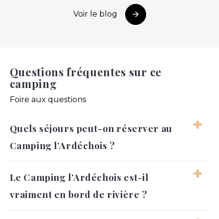
Voir le blog
Questions fréquentes sur ce
camping
Foire aux questions
Quels séjours peut-on réserver au
Camping l’Ardéchois ?
Au Camping l’Ardéchois, vous pouvez réserver
Le Camping l’Ardéchois est-il
plusieurs types de séjours selon votre façon de
vraiment en bord de rivière ?
voyager. Le camping propose des emplacements
pour tente, caravane ou camping-car, avec des
surfaces qui varient selon la formule choisie. Vous