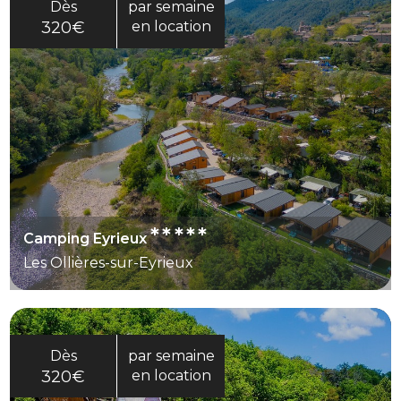
nature de la région. Le camping garde aussi une
Dès
par semaine
dimension familiale, avec des emplacements, des
320€
en location
locations et des espaces pour les enfants. C’est
une option cohérente pour des vacances en
camping à la fois confortables et tournées vers la
nature.
*****
Camping Eyrieux
Les Ollières-sur-Eyrieux
Dès
par semaine
320€
en location