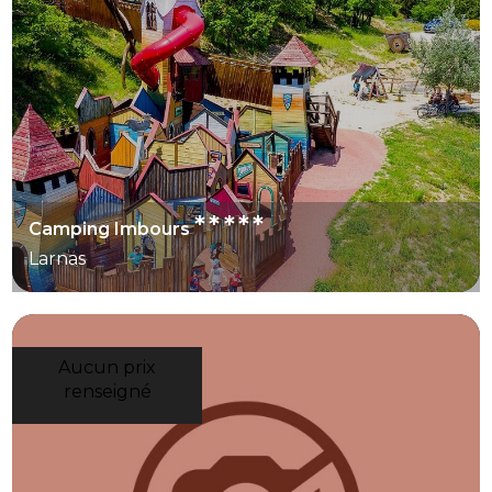
*****
Camping Imbours
Larnas
Aucun prix
renseigné