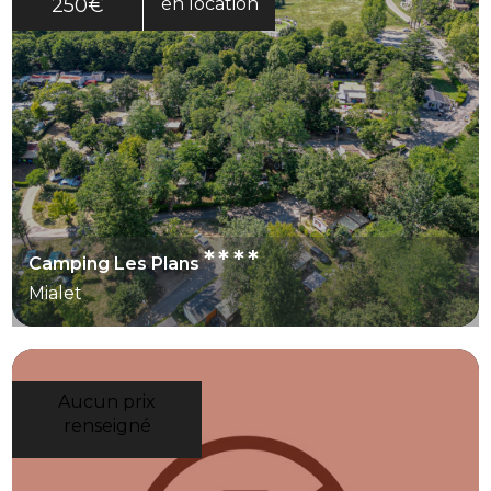
250€
en location
****
Camping Les Plans
Mialet
Aucun prix
renseigné