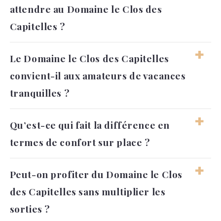
attendre au Domaine le Clos des
Capitelles ?
On peut s’attendre à un séjour calme,
Le Domaine le Clos des Capitelles
confortable et très tourné vers la nature. Le
convient-il aux amateurs de vacances
domaine convient bien aux vacanciers qui
cherchent une ambiance reposante plutôt
tranquilles ?
qu’un rythme trop intense.
Oui, le cadre boisé et l’organisation du site
Qu’est-ce qui fait la différence en
favorisent les moments de repos. Les activités
termes de confort sur place ?
existent, mais elles s’intègrent dans une
ambiance douce et maîtrisée.
Le confort vient de l’équilibre entre
Peut-on profiter du Domaine le Clos
hébergements de qualité, espaces bien
des Capitelles sans multiplier les
aménagés et prestations orientées détente.
L’ensemble donne une impression de séjour
sorties ?
soigné, sans excès.