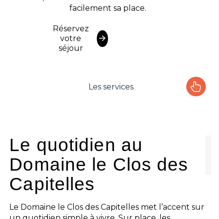
facilement sa place.
Réservez
votre
séjour
Les services
Le camping
L'espace Aquatique
Le quotidien au
Domaine le Clos des
Les activités
Capitelles
Les infos pratiques
Le Domaine le Clos des Capitelles met l’accent sur
un quotidien simple à vivre. Sur place, les