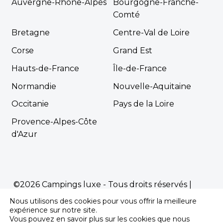
Auvergne-Rhône-Alpes
Bourgogne-Franche-
Comté
Bretagne
Centre-Val de Loire
Corse
Grand Est
Hauts-de-France
Île-de-France
Normandie
Nouvelle-Aquitaine
Occitanie
Pays de la Loire
Provence-Alpes-Côte
d'Azur
©2026 Campings luxe - Tous droits réservés |
Mentions Légales
|
Politique de confidentialité
Nous utilisons des cookies pour vous offrir la meilleure
Propulsé par
Première.Page
-
Agence SEO
expérience sur notre site.
Vous pouvez en savoir plus sur les cookies que nous
pour les campings