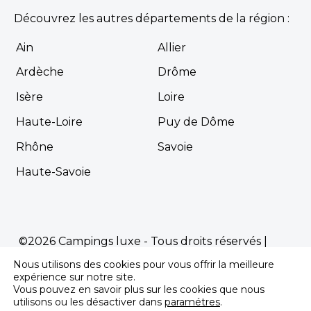
Découvrez les autres départements de la région :
Ain
Allier
Ardèche
Drôme
Isère
Loire
Haute-Loire
Puy de Dôme
Rhône
Savoie
Haute-Savoie
©2026 Campings luxe - Tous droits réservés |
Mentions Légales
|
Politique de confidentialité
Nous utilisons des cookies pour vous offrir la meilleure
expérience sur notre site.
Propulsé par
Première.Page
-
Agence SEO
Vous pouvez en savoir plus sur les cookies que nous
pour les campings
utilisons ou les désactiver dans
paramétres
.