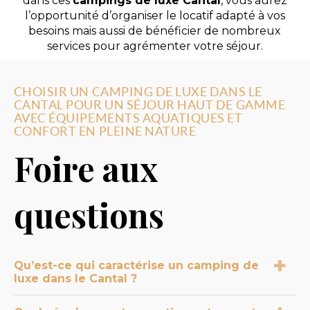
dans ces
campings de luxe Cantal
, vous aurez
l’opportunité d’organiser le locatif adapté à vos
besoins mais aussi de bénéficier de nombreux
services pour agrémenter votre séjour.
CHOISIR UN CAMPING DE LUXE DANS LE
CANTAL POUR UN SÉJOUR HAUT DE GAMME
AVEC ÉQUIPEMENTS AQUATIQUES ET
CONFORT EN PLEINE NATURE
Foire aux
questions
Qu’est-ce qui caractérise un camping de
luxe dans le Cantal ?
Un camping de luxe dans le Cantal correspond à