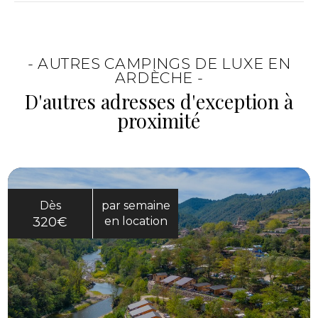
camping en Ardèche
.
Le lieu convient aux personnes recherchant
un équilibre entre nature et confort. Familles
comme couples peuvent s’y projeter
- AUTRES CAMPINGS DE LUXE EN
facilement.
ARDÈCHE -
D'autres adresses d'exception à
proximité
Dès
par semaine
320€
en location