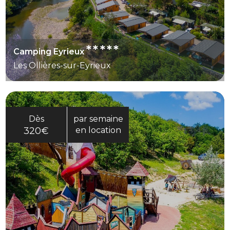
*****
Camping Eyrieux
Les Ollières-sur-Eyrieux
Dès
par semaine
320€
en location