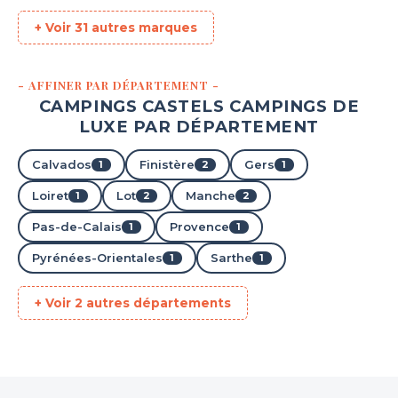
Aucune information tarifaire disponible
+ Voir 31 autres marques
Découvrir
- AFFINER PAR DÉPARTEMENT -
CAMPINGS CASTELS CAMPINGS DE
LUXE PAR DÉPARTEMENT
Calvados
Finistère
Gers
1
2
1
Loiret
Lot
Manche
1
2
2
Pas-de-Calais
Provence
1
1
Pyrénées-Orientales
Sarthe
1
1
Camping Les Bois du Bardelet
+ Voir 2 autres départements
Poilly-Lez-Gien, Loiret , Centre-Val de Loire
★ 4.0/5 (388 avis)
Aucune information tarifaire disponible