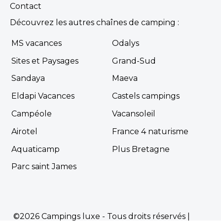
Contact
Découvrez les autres chaînes de camping :
MS vacances
Odalys
Sites et Paysages
Grand-Sud
Camping Whaka Lodge
Seissan, Gers , Occitanie
Sandaya
Maeva
★ 5.0/5 (5 avis)
Eldapi Vacances
Castels campings
Aucune information tarifaire disponible
Campéole
Vacansoleil
Airotel
France 4 naturisme
Découvrir
Aquaticamp
Plus Bretagne
Parc saint James
©2026 Campings luxe - Tous droits réservés |