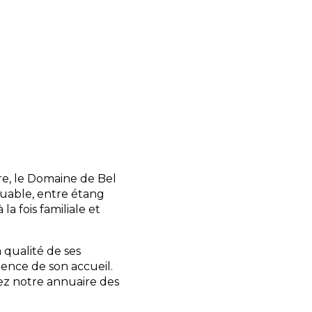
onomie bretonne sur
 attentionnée vous
tés et découvertes à
rie, épicerie de
e de jeux pour enfants
ien.
re, le Domaine de Bel
uable, entre étang
la fois familiale et
 qualité de ses
lence de son accueil.
rez notre annuaire des