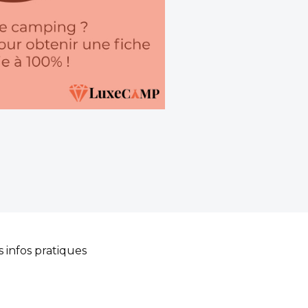
s infos pratiques
k-bar, plats à