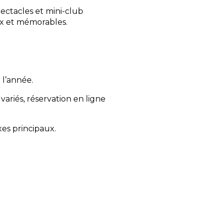
pectacles et mini-club
ux et mémorables.
n l’année.
iés, réservation en ligne
xes principaux.