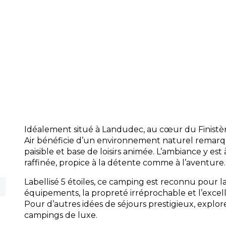
emporter et bar pour savourer la gastr
place ou en terrasse.
Accueil :
Une équipe professionnelle et
accueille et vous conseille sur les activi
proximité.
Commodités :
Sanitaires modernes, lave
dépannage, location de vélos, Wi-Fi, air
et parking gratuit facilitent votre quotid
Idéalement situé à Landudec, au cœur du Finistè
Air bénéficie d’un environnement naturel remarq
paisible et base de loisirs animée. L’ambiance y est à 
raffinée, propice à la détente comme à l’aventure.
Labellisé 5 étoiles, ce camping est reconnu pour la
équipements, la propreté irréprochable et l’excel
Pour d’autres idées de séjours prestigieux, explo
campings de luxe.