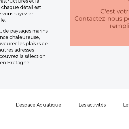
frastructures et la
i, chaque détail est
e vous soyez en
le.
, de paysages marins
ance chaleureuse,
vourer les plaisirs de
autres adresses
couvrez la sélection
en Bretagne.
L'espace Aquatique
Les activités
Le
Restauration :
Restaurant convivial, snac