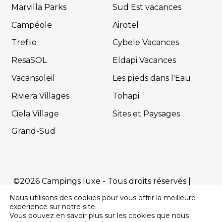
Marvilla Parks
Sud Est vacances
Campéole
Airotel
Treflio
Cybele Vacances
ResaSOL
Eldapi Vacances
Vacansoleil
Les pieds dans l'Eau
Riviera Villages
Tohapi
Ciela Village
Sites et Paysages
Grand-Sud
©2026 Campings luxe - Tous droits réservés |
Mentions Légales
|
Politique de confidentialité
Nous utilisons des cookies pour vous offrir la meilleure
expérience sur notre site.
Propulsé par
Première.Page
-
Agence SEO
Vous pouvez en savoir plus sur les cookies que nous
pour les campings