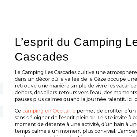
trouver son rythme. Le confort ne vient 
spectaculaire, mais d’un ensemble bien 
utiles, une ambiance douce, un cadre n
sensation de vacances fluide.
L’esprit du Camping L
Cascades
Le Camping Les Cascades cultive une atmosphère f
dans un décor où la vallée de la Cèze occupe une 
retrouve une manière simple de vivre les vacanc
dehors, des allers-retours vers l’eau, des moment
pauses plus calmes quand la journée ralentit. Ici,
Ce
camping en Occitanie
permet de profiter d’un 
sans s’éloigner de l’esprit plein air. Le site invite à
moment de détente à une activité, d’un bain à u
temps calme à un moment plus convivial. L’ambian