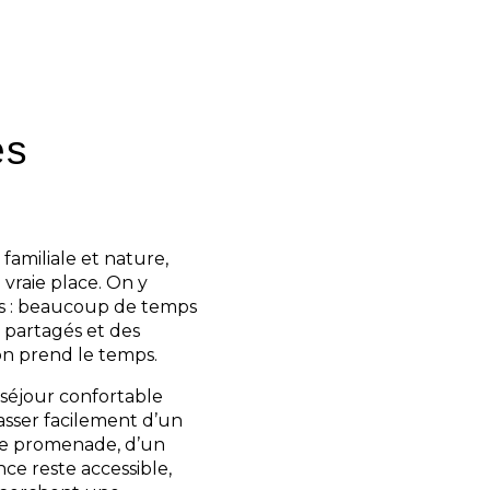
pas d’un effet
pensé : des espaces
aturel présent et une
es
amiliale et nature,
vraie place. On y
es : beaucoup de temps
s partagés et des
 on prend le temps.
séjour confortable
 passer facilement d’un
ne promenade, d’un
ce reste accessible,