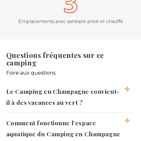
Emplacements avec sanitaire privé et chauffé
Questions fréquentes sur ce
camping
Foire aux questions
Le Camping en Champagne convient-
il à des vacances au vert ?
Oui, le Camping en Champagne s’adresse
Comment fonctionne l’espace
particulièrement aux voyageurs qui recherchent
aquatique du Camping en Champagne
un environnement plus naturel et reposant en