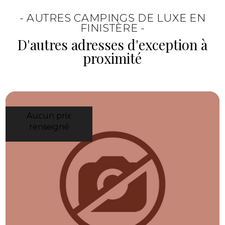
reste simple, naturelle et agréable, avec une
- AUTRES CAMPINGS DE LUXE EN
vraie place accordée aux moments partagés.
FINISTÈRE -
D'autres adresses d'exception à
proximité
Aucun prix
renseigné