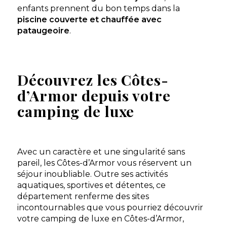
enfants prennent du bon temps dans la
Camping Bellevue
piscine couverte et chauffée avec
Erquy, Côtes d'Armor , Bretagne
pataugeoire
.
★ 4.5/5 (960 avis)
Aucune information tarifaire disponible
Découvrez les Côtes-
Découvrir
d’Armor depuis votre
camping de luxe
Avec un caractère et une singularité sans
pareil, les Côtes-d’Armor vous réservent un
séjour inoubliable. Outre ses activités
aquatiques, sportives et détentes, ce
département renferme des sites
incontournables que vous pourriez découvrir
Camping Château de Galinée
votre camping de luxe en Côtes-d’Armor,
Si vous avez envie de profiter aisément de votre