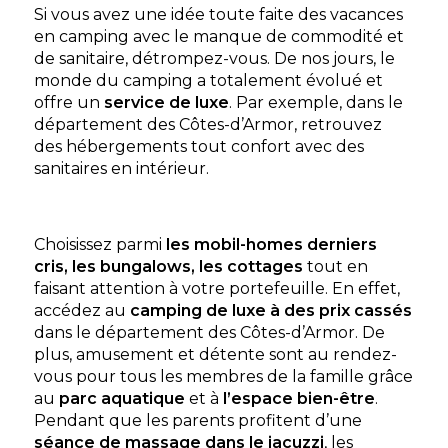
Si vous avez une idée toute faite des vacances
en camping avec le manque de commodité et
de sanitaire, détrompez-vous. De nos jours, le
monde du camping a totalement évolué et
Camping Au Bocage Du Lac
offre un
service de luxe
. Par exemple, dans le
Jugon-les-Lacs-Commune-Nouvelle, Côtes d'Armor ,
département des Côtes-d’Armor, retrouvez
Bretagne
des hébergements tout confort avec des
★ 3.9/5 (1232 avis)
sanitaires en intérieur.
Aucune information tarifaire disponible
Découvrir
Choisissez parmi
les mobil-homes derniers
cris, les bungalows, les cottages
tout en
faisant attention à votre portefeuille. En effet,
accédez au
camping de luxe à des prix cassés
dans le département des Côtes-d’Armor. De
plus, amusement et détente sont au rendez-
vous pour tous les membres de la famille grâce
au
parc aquatique
et à
l’espace bien-être
.
Pendant que les parents profitent d’une
séance de massage dans le jacuzzi
, les