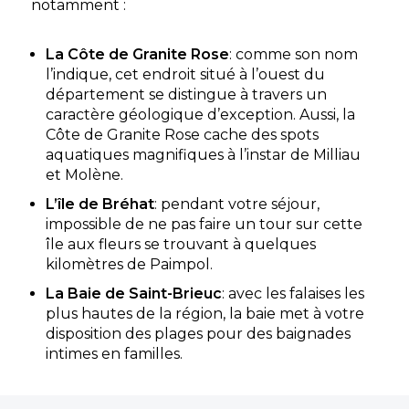
notamment :
escapade en Bretagne, frappez à la porte du
Château de Galinée, camping 5 ét
La Côte de Granite Rose
: comme son nom
Saint-Cast-le-Guildo, Côtes d'Armor , Bretagne
l’indique, cet endroit situé à l’ouest du
★ 3.9/5 (890 avis)
département se distingue à travers un
Aucune information tarifaire disponible
caractère géologique d’exception. Aussi, la
Côte de Granite Rose cache des spots
aquatiques magnifiques à l’instar de Milliau
Découvrir
et Molène.
L’île de Bréhat
: pendant votre séjour,
impossible de ne pas faire un tour sur cette
île aux fleurs se trouvant à quelques
kilomètres de Paimpol.
La Baie de Saint-Brieuc
: avec les falaises les
plus hautes de la région, la baie met à votre
disposition des plages pour des baignades
intimes en familles.
Camping Les Capucines
Trédrez-Locquémeau, Côtes d'Armor , Bretagne