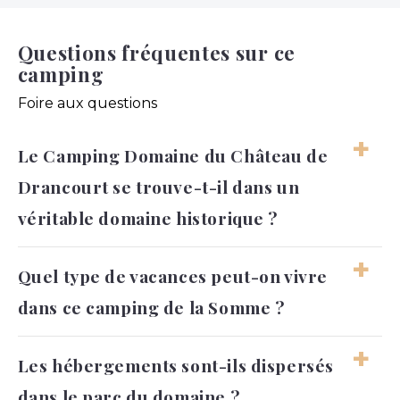
Questions fréquentes sur ce
camping
Foire aux questions
Le Camping Domaine du Château de
Drancourt se trouve-t-il dans un
véritable domaine historique ?
Oui, le Camping Domaine du Château de
Quel type de vacances peut-on vivre
Drancourt est installé dans un environnement
dans ce camping de la Somme ?
marqué par la présence d’un château et d’un
parc arboré dans la Somme. Cette particularité
donne une ambiance différente d’un camping
Le Camping Domaine du Château de Drancourt
Les hébergements sont-ils dispersés
classique, avec un cadre plus patrimonial et plus
convient bien aux vacanciers qui souhaitent
dans le parc du domaine ?
spacieux. Beaucoup de vacanciers choisissent
alterner entre détente sur place et découverte