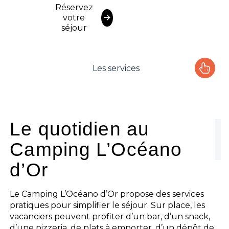
Réservez
votre
séjour
Les services
Le camping
L'espace Aquatique
Le quotidien au
Camping L’Océano
Les activités
d’Or
Les infos pratiques
Le Camping L’Océano d’Or propose des services
pratiques pour simplifier le séjour. Sur place, les
vacanciers peuvent profiter d’un bar, d’un snack,
d’une pizzeria, de plats à emporter, d’un dépôt de