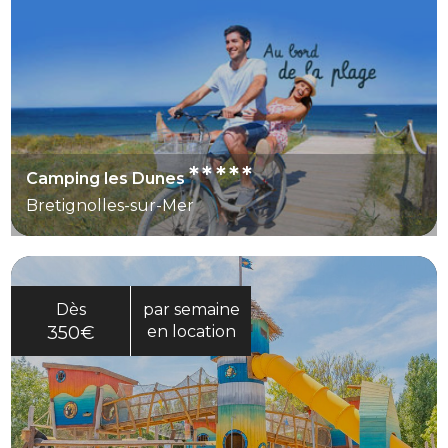
*****
Camping les Dunes
Bretignolles-sur-Mer
Dès
par semaine
350€
en location