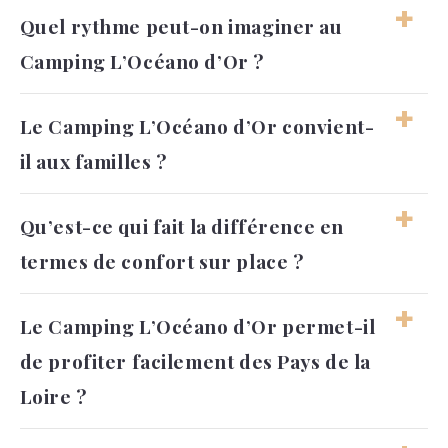
Quel rythme peut-on imaginer au
Camping L’Océano d’Or ?
Le rythme peut être vivant, avec des activités
Le Camping L’Océano d’Or convient-
et des moments autour de l’eau, tout en
il aux familles ?
gardant la possibilité de ralentir. Chacun peut
organiser ses journées selon ses envies.
Oui, le camping peut convenir aux familles
Qu’est-ce qui fait la différence en
qui recherchent un cadre confortable, avec
termes de confort sur place ?
des espaces de loisirs et des services
pratiques. L’ambiance reste simple, familiale
et facile à vivre.
Le confort vient de l’organisation générale,
Le Camping L’Océano d’Or permet-il
des prestations utiles et des espaces variés
de profiter facilement des Pays de la
pour se détendre ou s’amuser. L’expérience
reste agréable, sans perdre l’esprit convivial
Loire ?
du camping.