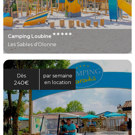
*****
Camping Loubine
Les Sables d'Olonne
Dès
par semaine
240€
en location