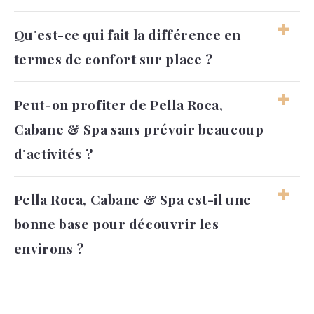
parenthèse confortable dans un cadre
naturel.
Oui, l’ambiance et l’organisation du séjour
Qu’est-ce qui fait la différence en
semblent particulièrement adaptées aux
termes de confort sur place ?
escapades à deux. Le calme, l’intimité et le
spa participent à cette sensation de
parenthèse.
Le confort vient surtout des cabanes de
Peut-on profiter de Pella Roca,
qualité, du spa privatif et de l’atmosphère
Cabane & Spa sans prévoir beaucoup
soignée du domaine. L’ensemble crée une
expérience agréable, centrée sur le repos et
d’activités ?
l’intimité.
Oui, le séjour peut très bien se vivre autour
Pella Roca, Cabane & Spa est-il une
du calme, du spa et de l’hébergement. Le
bonne base pour découvrir les
lieu invite davantage à ralentir qu’à remplir
ses journées.
environs ?
Oui, ce
camping dans le Tarn-et-Garonne
permet de profiter des paysages, villages et