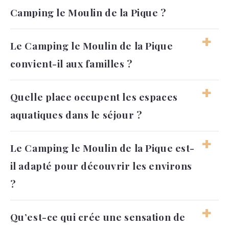
Camping le Moulin de la Pique ?
Le séjour peut être familial, actif ou plus
Le Camping le Moulin de la Pique
reposant selon les envies. On peut alterner
convient-il aux familles ?
facilement entre baignade, loisirs, sorties et
moments calmes.
Oui, l’ambiance, les espaces aquatiques et les
Quelle place occupent les espaces
loisirs disponibles permettent aux familles de
aquatiques dans le séjour ?
profiter d’un séjour varié. Les enfants comme
les adultes peuvent trouver leur rythme.
Ils deviennent souvent un repère important
Le Camping le Moulin de la Pique est-
dans la journée, entre jeux, baignade et
il adapté pour découvrir les environs
détente. L’eau apporte une vraie dynamique
aux vacances sans empêcher de profiter du
?
Périgord noir.
Oui, son environnement permet de profiter
Qu’est-ce qui crée une sensation de
des paysages, villages et sites du Périgord