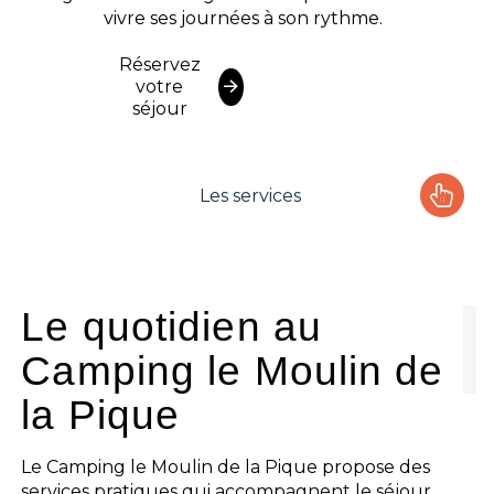
vivre ses journées à son rythme.
Réservez
votre
séjour
Les services
Le camping
L'espace Aquatique
Le quotidien au
Camping le Moulin de
Les activités
la Pique
Les infos pratiques
Le Camping le Moulin de la Pique propose des
services pratiques qui accompagnent le séjour