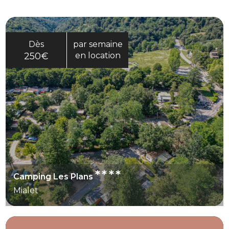
Dès
par semaine
250€
en location
****
Camping Les Plans
Mialet