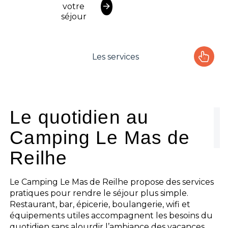
votre
séjour
Les services
Le camping
L'espace Aquatique
Le quotidien au
Camping Le Mas de
Les activités
Reilhe
Les infos pratiques
Le Camping Le Mas de Reilhe propose des services
pratiques pour rendre le séjour plus simple.
Restaurant, bar, épicerie, boulangerie, wifi et
équipements utiles accompagnent les besoins du
quotidien sans alourdir l’ambiance des vacances.