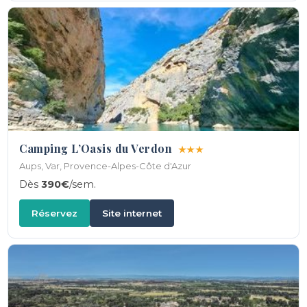
Camping L’Oasis du Verdon
★★★
Aups, Var, Provence-Alpes-Côte d'Azur
Dès
390€
/sem.
Réservez
Site internet