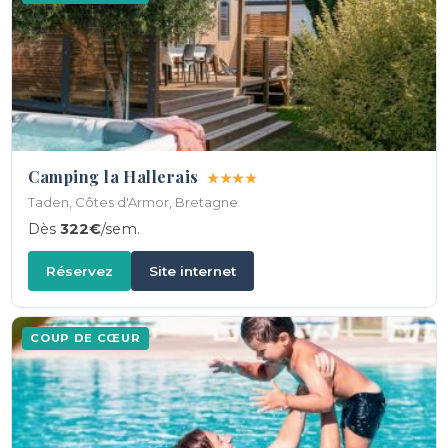
Camping la Hallerais
★★★★
Taden, Côtes d'Armor, Bretagne
Dès
322€
/sem.
Réservez
Site internet
COUP DE CŒUR