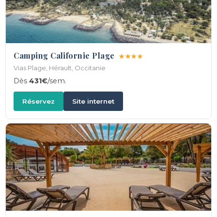
Camping Californie Plage
★★★★
Vias Plage, Hérault, Occitanie
Dès
431€
/sem.
Réservez
Site internet