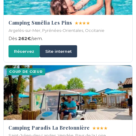
Camping Sunêlia Les Pins
★★★★
Argelès-sur-Mer, Pyrénées-Orientales, Occitanie
Dès
262€
/sem.
Réservez
Site internet
COUP DE CŒUR
Camping Paradis La Bretonnière
★★★★
Saint-Julien-des-Landes, Vendée, Pays de la Loire