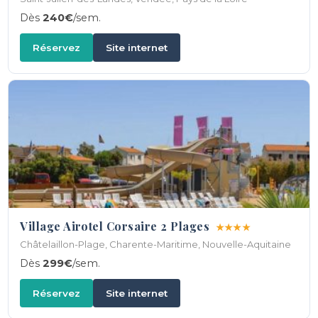
Dès
240€
/sem.
Réservez
Site internet
Village Airotel Corsaire 2 Plages
★★★★
Châtelaillon-Plage, Charente-Maritime, Nouvelle-Aquitaine
Dès
299€
/sem.
Réservez
Site internet