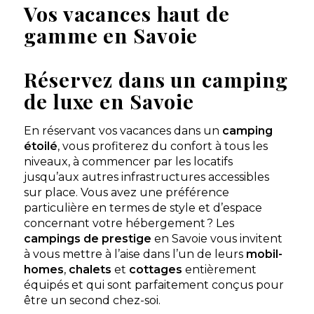
Vos vacances haut de
Découvrir
gamme en Savoie
Réservez dans un camping
de luxe en Savoie
En réservant vos vacances dans un
camping
étoilé
, vous profiterez du confort à tous les
niveaux, à commencer par les locatifs
jusqu’aux autres infrastructures accessibles
Domaine La Colombière
sur place. Vous avez une préférence
Neydens, Haute-Savoie , Auvergne-Rhône-Alpes
particulière en termes de style et d’espace
concernant votre hébergement ? Les
★ 4.7/5 (320 avis)
campings de prestige
en Savoie vous invitent
Aucune information tarifaire disponible
à vous mettre à l’aise dans l’un de leurs
mobil-
homes
,
chalets
et
cottages
entièrement
équipés et qui sont parfaitement conçus pour
Découvrir
être un second chez-soi.