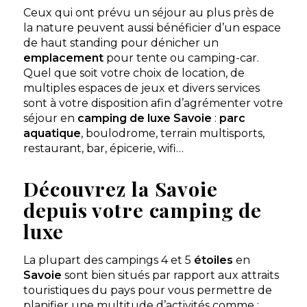
Ceux qui ont prévu un séjour au plus près de
la nature peuvent aussi bénéficier d’un espace
de haut standing pour dénicher un
emplacement
pour tente ou camping-car.
Quel que soit votre choix de location, de
multiples espaces de jeux et divers services
sont à votre disposition afin d’agrémenter votre
séjour en
camping de luxe Savoie
:
parc
aquatique
, boulodrome, terrain multisports,
Camping La Ferme de la Serraz
restaurant, bar, épicerie, wifi…
Doussard, Haute-Savoie , Auvergne-Rhône-Alpes
★ 4.0/5 (727 avis)
Découvrez la Savoie
Aucune information tarifaire disponible
depuis votre camping de
luxe
Découvrir
La plupart des campings 4 et 5
étoiles
en
Savoie
sont bien situés par rapport aux attraits
touristiques du pays pour vous permettre de
planifier une multitude d’activités comme :