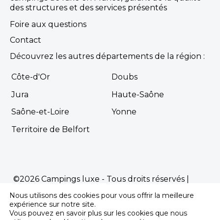
des structures et des services présentés
Foire aux questions
Contact
Découvrez les autres départements de la région :
Côte-d'Or
Doubs
Jura
Haute-Saône
Saône-et-Loire
Yonne
Territoire de Belfort
©2026 Campings luxe - Tous droits réservés |
Mentions Légales
|
Politique de confidentialité
Nous utilisons des cookies pour vous offrir la meilleure
expérience sur notre site.
Propulsé par
Première.Page
-
Agence SEO
Vous pouvez en savoir plus sur les cookies que nous
pour les campings