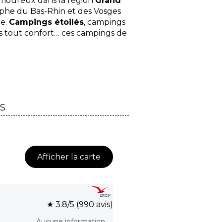
 amoureux dans la région
Grand
ophe du Bas-Rhin et des Vosges
ue.
Campings étoilés
, campings
s tout confort… ces campings de
ES
Afficher la carte
★ 3.8/5 (990 avis)
Aucune information