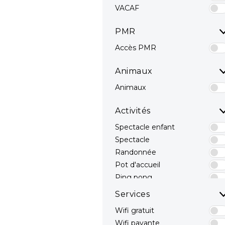
VACAF
PMR
Accès PMR
Animaux
Animaux
Activités
Spectacle enfant
Spectacle
Randonnée
Pot d'accueil
Ping pong
Terrain Multisport
Services
Pêche
Wifi gratuit
Mini Golf
Wifi payante