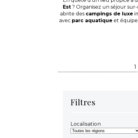
En quête d’un lieu propice à d
Est
? Organisez un séjour sur-
abrite des
campings de luxe
i
avec
parc aquatique
et équipe
1
Filtres
Localisation