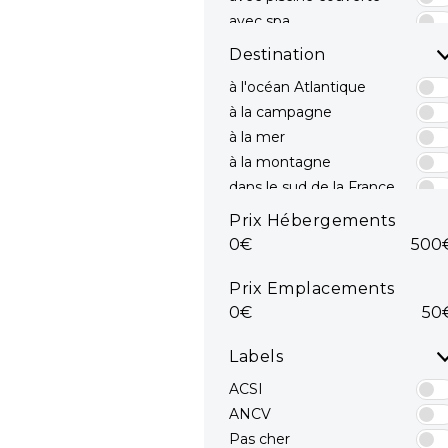
avec spa
avec toboggans
Destination
à l'océan Atlantique
à la campagne
à la mer
à la montagne
dans le sud de la France
dans le Sud est
Prix Hébergements
dans le Sud ouest
0€
500
en bord de mer
mediterranee
Prix Emplacements
en Méditerranée
0€
50
Océan Atlantique
sur la côte Atlantique
Labels
sur la Côte d'Azur
ACSI
ANCV
Pas cher