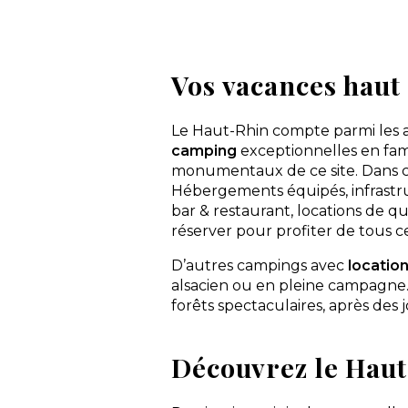
MS vacances
Odalys
Olela
Vos vacances hau
Paradis
Parc saint James
Plus Bretagne
Le Haut-Rhin compte parmi les ad
ResaSOL
camping
exceptionnelles en fam
monumentaux de ce site. Dans 
Riviera Villages
Hébergements équipés, infrastru
Sandaya
bar & restaurant, locations de quad
Seagreen
réserver pour profiter de tous c
Siblu Village
Sites et Paysages
D’autres campings avec
locatio
Sud Est vacances
alsacien ou en pleine campagne. 
forêts spectaculaires, après des
Sun Marina
Sunêlia
Tohapi
Découvrez le Haut
Treflio
Vacansoleil