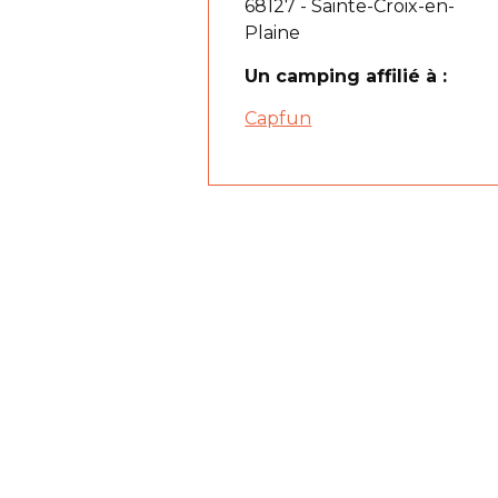
68127 - Sainte-Croix-en-
Plaine
Un camping affilié à :
Capfun