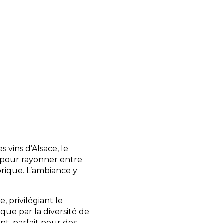
de plats régionaux à
que d’un service de
s accompagne dès
ouvertes locales et
ie, Wi-Fi, location de
 votre disposition pour
 vins d’Alsace, le
e pour rayonner entre
orique. L’ambiance y
, privilégiant le
arque par la diversité de
t, parfait pour des