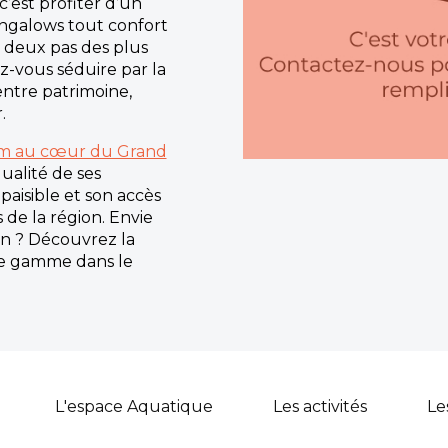
’est profiter d’un
ngalows tout confort
à deux pas des plus
ez-vous séduire par la
entre patrimoine,
.
m au cœur du Grand
qualité de ses
paisible et son accès
s de la région. Envie
on ? Découvrez la
de gamme dans le
L'espace Aquatique
Les activités
Le