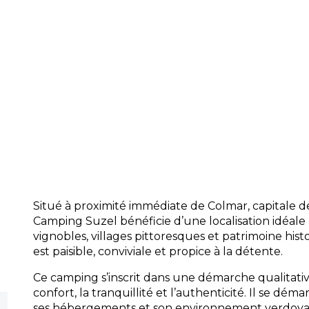
Restauration :
Profitez d’une sélection 
emporter ou à savourer sur place, ainsi 
dépôt de pain frais chaque matin.
Accueil :
Une équipe attentionnée vou
votre arrivée, vous conseille sur les déc
veille à la réussite de votre séjour.
Commodités :
Sanitaires modernes, laver
vélos et aire de jeux pour enfants sont à
un séjour tout confort.
Situé à proximité immédiate de Colmar, capitale des
Camping Suzel bénéficie d’une localisation idéal
vignobles, villages pittoresques et patrimoine hist
est paisible, conviviale et propice à la détente.
Ce camping s’inscrit dans une démarche qualitative
confort, la tranquillité et l’authenticité. Il se dém
ses hébergements et son environnement verdoyan