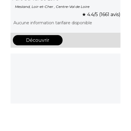
Mesland, Loir-et-Cher , Centre-Val de Loire
★ 4.4/5 (1661 avis)
Aucune information tarifaire disponible
Découvrir
Camping Les Alicourts
Pierrefitte-sur-Sauldre, Loir-et-Cher , Centre-Val de Loire
★ 4.3/5 (69 avis)