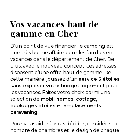
Aucune information tarifaire disponible
Vos vacances haut de
Découvrir
gamme en Cher
D’un point de vue financier, le camping est
une très bonne affaire pour les familles en
vacances dans le département de Cher. De
plus, avec le nouveau concept, ces adresses
disposent d’une offre haut de gamme. De
cette manière, jouissez d’un
service 5 étoiles
sans exploser votre budget logement
pour
les vacances. Faites votre choix parmi une
Camping la Grande Tortue
sélection de
mobil-homes, cottage,
Candé-sur-Beuvron, Loir-et-Cher , Centre-Val de Loire
écolodges étoiles et emplacements
★ 4.8/5 (721 avis)
caravaning
.
Aucune information tarifaire disponible
Pour vous aider à vous décider, considérez le
nombre de chambres et le design de chaque